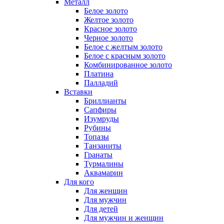
Металл
Белое золото
Желтое золото
Красное золото
Черное золото
Белое с желтым золото
Белое с красным золото
Комбинированное золото
Платина
Палладий
Вставки
Бриллианты
Сапфиры
Изумруды
Рубины
Топазы
Танзаниты
Гранаты
Турмалины
Аквамарин
Для кого
Для женщин
Для мужчин
Для детей
Для мужчин и женщин