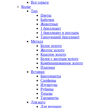
Все серьги
Колье
Тип
Цветы
Бабочки
Животные
1 бриллиант
1 бриллиант и россыпь
Танцующий бриллиант
Металл
Белое золото
Желтое золото
Красное золото
Белое с желтым золото
Комбинированное золото
Платина
Вставки
Бриллианты
Сапфиры
Изумруды
Рубины
Топазы
Танзаниты
Для кого
Для женщин