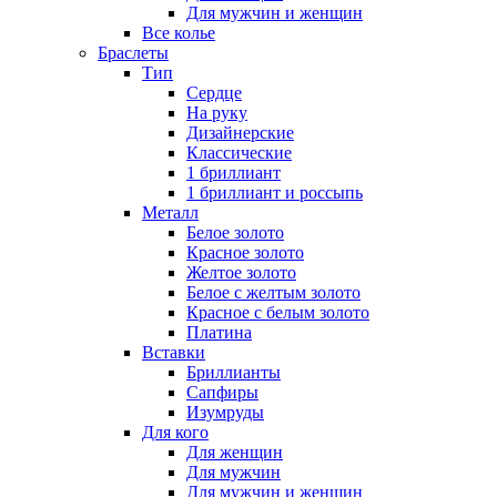
Для мужчин и женщин
Все колье
Браслеты
Тип
Сердце
На руку
Дизайнерские
Классические
1 бриллиант
1 бриллиант и россыпь
Металл
Белое золото
Красное золото
Желтое золото
Белое с желтым золото
Красное с белым золото
Платина
Вставки
Бриллианты
Сапфиры
Изумруды
Для кого
Для женщин
Для мужчин
Для мужчин и женщин