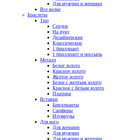
Для мужчин и женщин
Все колье
Браслеты
Тип
Сердце
На руку
Дизайнерские
Классические
1 бриллиант
1 бриллиант и россыпь
Металл
Белое золото
Красное золото
Желтое золото
Белое с желтым золото
Красное с белым золото
Платина
Вставки
Бриллианты
Сапфиры
Изумруды
Для кого
Для женщин
Для мужчин
Для мужчин и женщин