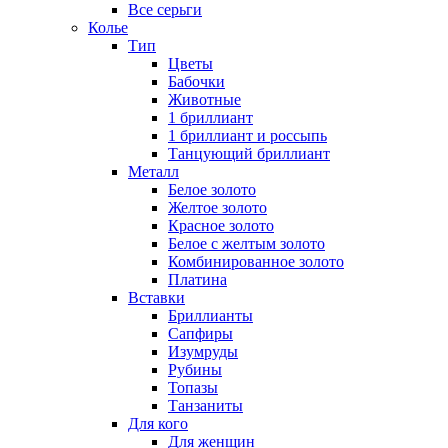
Все серьги
Колье
Тип
Цветы
Бабочки
Животные
1 бриллиант
1 бриллиант и россыпь
Танцующий бриллиант
Металл
Белое золото
Желтое золото
Красное золото
Белое с желтым золото
Комбинированное золото
Платина
Вставки
Бриллианты
Сапфиры
Изумруды
Рубины
Топазы
Танзаниты
Для кого
Для женщин