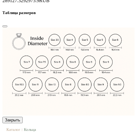
289127.3
292975.9
RUB
Таблица размеров
Закрыть
Каталог
Кольца
|