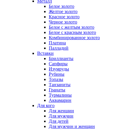
Металл
Белое золото
Желтое золото
Красное золото
Черное золото
Белое с желтым золото
Белое с красным золото
Комбинированное золото
Платина
Палладий
Вставки
Бриллианты
Сапфиры
Изумруды
Рубины
Топазы
Танзаниты
Гранаты
Турмалины
Аквамарин
Для кого
Для женщин
Для мужчин
Для детей
Для мужчин и женщин