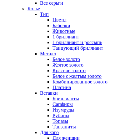
Все серьги
Колье
Тип
Цветы
Бабочки
Животные
1 бриллиант
1 бриллиант и россыпь
Танцующий бриллиант
Металл
Белое золото
Желтое золото
Красное золото
Белое с желтым золото
Комбинированное золото
Платина
Вставки
Бриллианты
Сапфиры
Изумруды
Рубины
Топазы
Танзаниты
Для кого
Для женщин