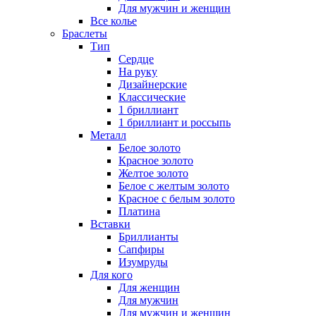
Для мужчин и женщин
Все колье
Браслеты
Тип
Сердце
На руку
Дизайнерские
Классические
1 бриллиант
1 бриллиант и россыпь
Металл
Белое золото
Красное золото
Желтое золото
Белое с желтым золото
Красное с белым золото
Платина
Вставки
Бриллианты
Сапфиры
Изумруды
Для кого
Для женщин
Для мужчин
Для мужчин и женщин