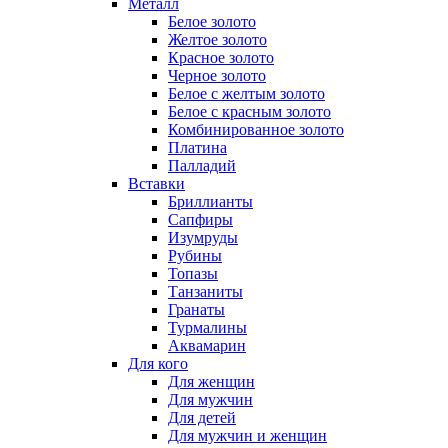
Металл
Белое золото
Желтое золото
Красное золото
Черное золото
Белое с желтым золото
Белое с красным золото
Комбинированное золото
Платина
Палладий
Вставки
Бриллианты
Сапфиры
Изумруды
Рубины
Топазы
Танзаниты
Гранаты
Турмалины
Аквамарин
Для кого
Для женщин
Для мужчин
Для детей
Для мужчин и женщин