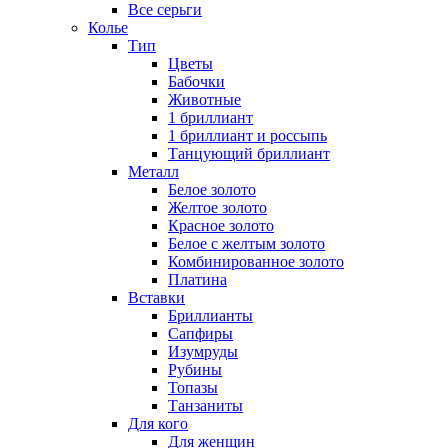
Все серьги
Колье
Тип
Цветы
Бабочки
Животные
1 бриллиант
1 бриллиант и россыпь
Танцующий бриллиант
Металл
Белое золото
Желтое золото
Красное золото
Белое с желтым золото
Комбинированное золото
Платина
Вставки
Бриллианты
Сапфиры
Изумруды
Рубины
Топазы
Танзаниты
Для кого
Для женщин