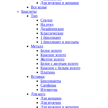
Для мужчин и женщин
Все колье
Браслеты
Тип
Сердце
На руку
Дизайнерские
Классические
1 бриллиант
1 бриллиант и россыпь
Металл
Белое золото
Красное золото
Желтое золото
Белое с желтым золото
Красное с белым золото
Платина
Вставки
Бриллианты
Сапфиры
Изумруды
Для кого
Для женщин
Для мужчин
Для мужчин и женщин