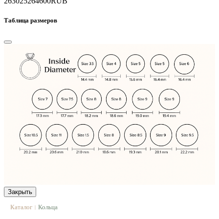
263025
264600
RUB
Таблица размеров
Закрыть
Каталог
Кольца
|