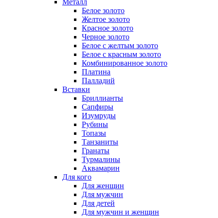
Металл
Белое золото
Желтое золото
Красное золото
Черное золото
Белое с желтым золото
Белое с красным золото
Комбинированное золото
Платина
Палладий
Вставки
Бриллианты
Сапфиры
Изумруды
Рубины
Топазы
Танзаниты
Гранаты
Турмалины
Аквамарин
Для кого
Для женщин
Для мужчин
Для детей
Для мужчин и женщин