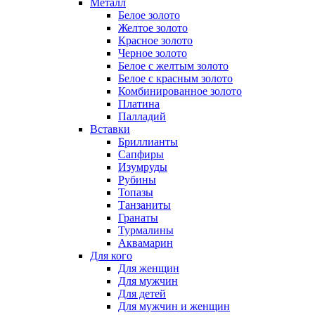
Металл
Белое золото
Желтое золото
Красное золото
Черное золото
Белое с желтым золото
Белое с красным золото
Комбинированное золото
Платина
Палладий
Вставки
Бриллианты
Сапфиры
Изумруды
Рубины
Топазы
Танзаниты
Гранаты
Турмалины
Аквамарин
Для кого
Для женщин
Для мужчин
Для детей
Для мужчин и женщин