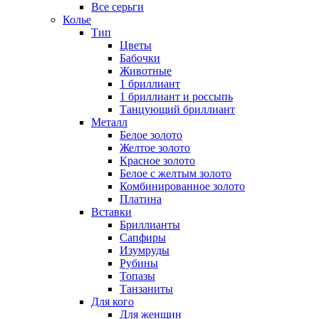
Все серьги
Колье
Тип
Цветы
Бабочки
Животные
1 бриллиант
1 бриллиант и россыпь
Танцующий бриллиант
Металл
Белое золото
Желтое золото
Красное золото
Белое с желтым золото
Комбинированное золото
Платина
Вставки
Бриллианты
Сапфиры
Изумруды
Рубины
Топазы
Танзаниты
Для кого
Для женщин