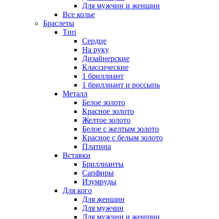
Для мужчин и женщин
Все колье
Браслеты
Тип
Сердце
На руку
Дизайнерские
Классические
1 бриллиант
1 бриллиант и россыпь
Металл
Белое золото
Красное золото
Желтое золото
Белое с желтым золото
Красное с белым золото
Платина
Вставки
Бриллианты
Сапфиры
Изумруды
Для кого
Для женщин
Для мужчин
Для мужчин и женщин