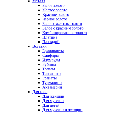
Металл
Белое золото
Желтое золото
Красное золото
Черное золото
Белое с желтым золото
Белое с красным золото
Комбинированное золото
Платина
Палладий
Вставки
Бриллианты
Сапфиры
Изумруды
Рубины
Топазы
Танзаниты
Гранаты
Турмалины
Аквамарин
Для кого
Для женщин
Для мужчин
Для детей
Для мужчин и женщин