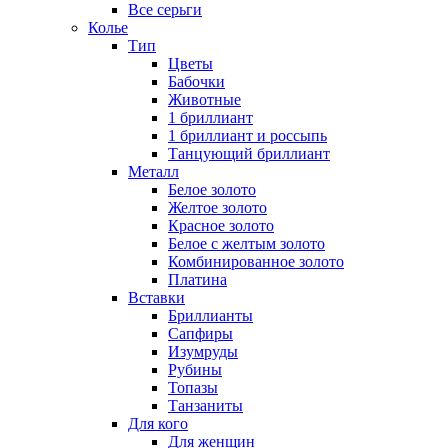
Все серьги
Колье
Тип
Цветы
Бабочки
Животные
1 бриллиант
1 бриллиант и россыпь
Танцующий бриллиант
Металл
Белое золото
Желтое золото
Красное золото
Белое с желтым золото
Комбинированное золото
Платина
Вставки
Бриллианты
Сапфиры
Изумруды
Рубины
Топазы
Танзаниты
Для кого
Для женщин