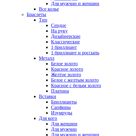
Для мужчин и женщин
Все колье
Браслеты
Тип
Сердце
На руку
Дизайнерские
Классические
1 бриллиант
1 бриллиант и россыпь
Металл
Белое золото
Красное золото
Желтое золото
Белое с желтым золото
Красное с белым золото
Платина
Вставки
Бриллианты
Сапфиры
Изумруды
Для кого
Для женщин
Для мужчин
Для мужчин и женщин