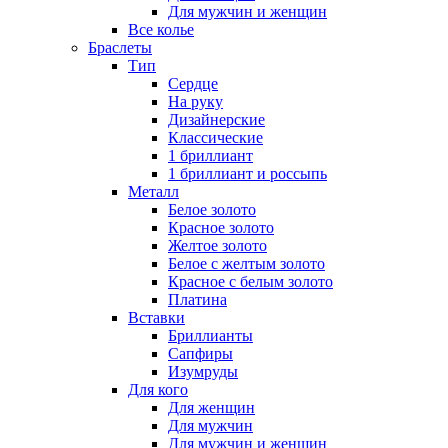
Для мужчин и женщин
Все колье
Браслеты
Тип
Сердце
На руку
Дизайнерские
Классические
1 бриллиант
1 бриллиант и россыпь
Металл
Белое золото
Красное золото
Желтое золото
Белое с желтым золото
Красное с белым золото
Платина
Вставки
Бриллианты
Сапфиры
Изумруды
Для кого
Для женщин
Для мужчин
Для мужчин и женщин