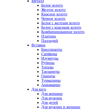
Металл
Белое золото
Желтое золото
Красное золото
Черное золото
Белое с желтым золото
Белое с красным золото
Комбинированное золото
Платина
Палладий
Вставки
Бриллианты
Сапфиры
Изумруды
Рубины
Топазы
Танзаниты
Гранаты
Турмалины
Аквамарин
Для кого
Для женщин
Для мужчин
Для детей
Для мужчин и женщин