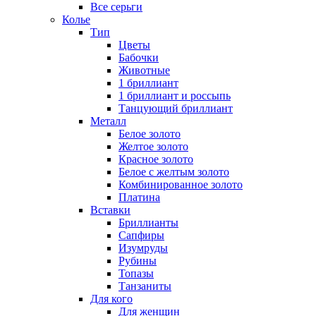
Все серьги
Колье
Тип
Цветы
Бабочки
Животные
1 бриллиант
1 бриллиант и россыпь
Танцующий бриллиант
Металл
Белое золото
Желтое золото
Красное золото
Белое с желтым золото
Комбинированное золото
Платина
Вставки
Бриллианты
Сапфиры
Изумруды
Рубины
Топазы
Танзаниты
Для кого
Для женщин