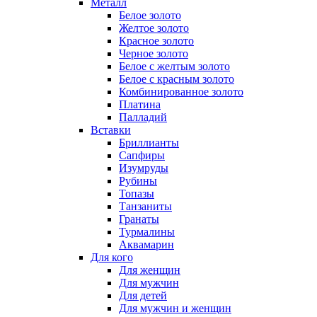
Металл
Белое золото
Желтое золото
Красное золото
Черное золото
Белое с желтым золото
Белое с красным золото
Комбинированное золото
Платина
Палладий
Вставки
Бриллианты
Сапфиры
Изумруды
Рубины
Топазы
Танзаниты
Гранаты
Турмалины
Аквамарин
Для кого
Для женщин
Для мужчин
Для детей
Для мужчин и женщин