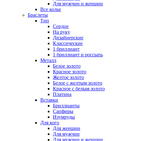
Для мужчин и женщин
Все колье
Браслеты
Тип
Сердце
На руку
Дизайнерские
Классические
1 бриллиант
1 бриллиант и россыпь
Металл
Белое золото
Красное золото
Желтое золото
Белое с желтым золото
Красное с белым золото
Платина
Вставки
Бриллианты
Сапфиры
Изумруды
Для кого
Для женщин
Для мужчин
Для мужчин и женщин