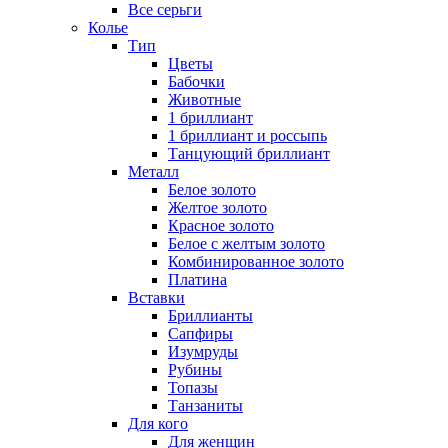
Все серьги
Колье
Тип
Цветы
Бабочки
Животные
1 бриллиант
1 бриллиант и россыпь
Танцующий бриллиант
Металл
Белое золото
Желтое золото
Красное золото
Белое с желтым золото
Комбинированное золото
Платина
Вставки
Бриллианты
Сапфиры
Изумруды
Рубины
Топазы
Танзаниты
Для кого
Для женщин