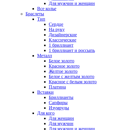
Для мужчин и женщин
Все колье
Браслеты
Тип
Сердце
На руку
Дизайнерские
Классические
1 бриллиант
1 бриллиант и россыпь
Металл
Белое золото
Красное золото
Желтое золото
Белое с желтым золото
Красное с белым золото
Платина
Вставки
Бриллианты
Сапфиры
Изумруды
Для кого
Для женщин
Для мужчин
Для мужчин и женщин