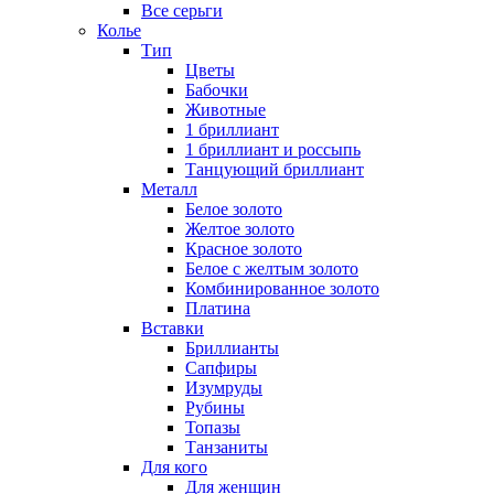
Все серьги
Колье
Тип
Цветы
Бабочки
Животные
1 бриллиант
1 бриллиант и россыпь
Танцующий бриллиант
Металл
Белое золото
Желтое золото
Красное золото
Белое с желтым золото
Комбинированное золото
Платина
Вставки
Бриллианты
Сапфиры
Изумруды
Рубины
Топазы
Танзаниты
Для кого
Для женщин