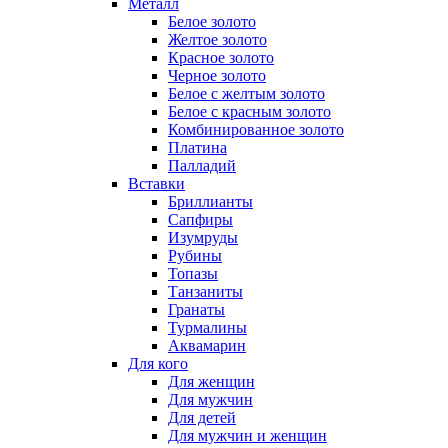
Металл
Белое золото
Желтое золото
Красное золото
Черное золото
Белое с желтым золото
Белое с красным золото
Комбинированное золото
Платина
Палладий
Вставки
Бриллианты
Сапфиры
Изумруды
Рубины
Топазы
Танзаниты
Гранаты
Турмалины
Аквамарин
Для кого
Для женщин
Для мужчин
Для детей
Для мужчин и женщин