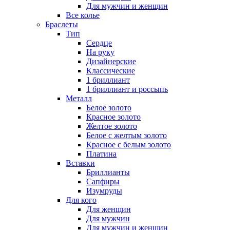
Для мужчин и женщин
Все колье
Браслеты
Тип
Сердце
На руку
Дизайнерские
Классические
1 бриллиант
1 бриллиант и россыпь
Металл
Белое золото
Красное золото
Желтое золото
Белое с желтым золото
Красное с белым золото
Платина
Вставки
Бриллианты
Сапфиры
Изумруды
Для кого
Для женщин
Для мужчин
Для мужчин и женщин