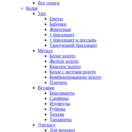
Все серьги
Колье
Тип
Цветы
Бабочки
Животные
1 бриллиант
1 бриллиант и россыпь
Танцующий бриллиант
Металл
Белое золото
Желтое золото
Красное золото
Белое с желтым золото
Комбинированное золото
Платина
Вставки
Бриллианты
Сапфиры
Изумруды
Рубины
Топазы
Танзаниты
Для кого
Для женщин