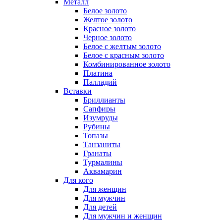
Металл
Белое золото
Желтое золото
Красное золото
Черное золото
Белое с желтым золото
Белое с красным золото
Комбинированное золото
Платина
Палладий
Вставки
Бриллианты
Сапфиры
Изумруды
Рубины
Топазы
Танзаниты
Гранаты
Турмалины
Аквамарин
Для кого
Для женщин
Для мужчин
Для детей
Для мужчин и женщин