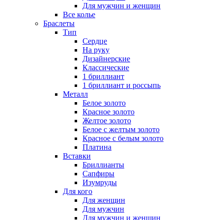
Для мужчин и женщин
Все колье
Браслеты
Тип
Сердце
На руку
Дизайнерские
Классические
1 бриллиант
1 бриллиант и россыпь
Металл
Белое золото
Красное золото
Желтое золото
Белое с желтым золото
Красное с белым золото
Платина
Вставки
Бриллианты
Сапфиры
Изумруды
Для кого
Для женщин
Для мужчин
Для мужчин и женщин