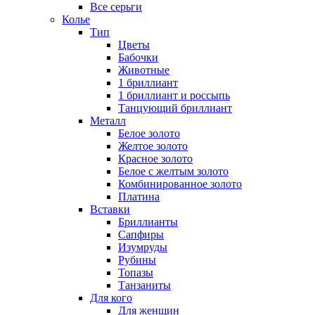
Все серьги
Колье
Тип
Цветы
Бабочки
Животные
1 бриллиант
1 бриллиант и россыпь
Танцующий бриллиант
Металл
Белое золото
Желтое золото
Красное золото
Белое с желтым золото
Комбинированное золото
Платина
Вставки
Бриллианты
Сапфиры
Изумруды
Рубины
Топазы
Танзаниты
Для кого
Для женщин