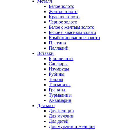
Металл
Белое золото
Желтое золото
Красное золото
Черное золото
Белое с желтым золото
Белое с красным золото
Комбинированное золото
Платина
Палладий
Вставки
Бриллианты
Сапфиры
Изумруды
Рубины
Топазы
Танзаниты
Гранаты
Турмалины
Аквамарин
Для кого
Для женщин
Для мужчин
Для детей
Для мужчин и женщин