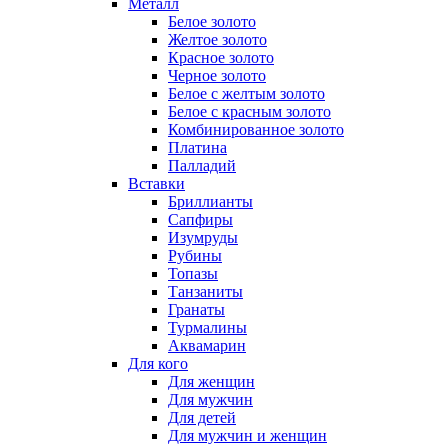
Металл
Белое золото
Желтое золото
Красное золото
Черное золото
Белое с желтым золото
Белое с красным золото
Комбинированное золото
Платина
Палладий
Вставки
Бриллианты
Сапфиры
Изумруды
Рубины
Топазы
Танзаниты
Гранаты
Турмалины
Аквамарин
Для кого
Для женщин
Для мужчин
Для детей
Для мужчин и женщин