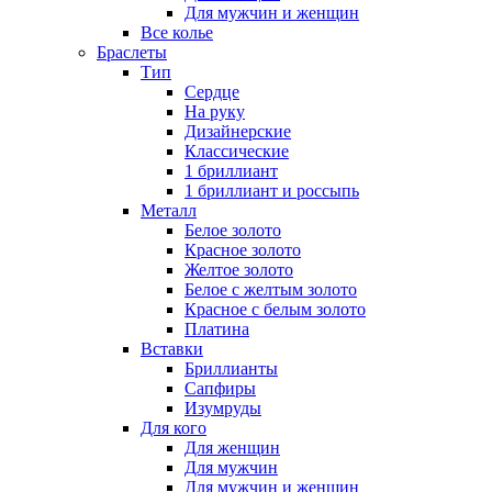
Для мужчин и женщин
Все колье
Браслеты
Тип
Сердце
На руку
Дизайнерские
Классические
1 бриллиант
1 бриллиант и россыпь
Металл
Белое золото
Красное золото
Желтое золото
Белое с желтым золото
Красное с белым золото
Платина
Вставки
Бриллианты
Сапфиры
Изумруды
Для кого
Для женщин
Для мужчин
Для мужчин и женщин