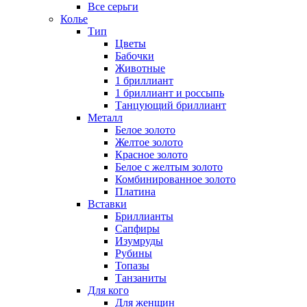
Все серьги
Колье
Тип
Цветы
Бабочки
Животные
1 бриллиант
1 бриллиант и россыпь
Танцующий бриллиант
Металл
Белое золото
Желтое золото
Красное золото
Белое с желтым золото
Комбинированное золото
Платина
Вставки
Бриллианты
Сапфиры
Изумруды
Рубины
Топазы
Танзаниты
Для кого
Для женщин