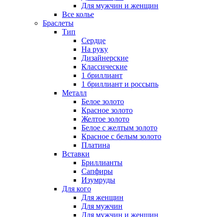
Для мужчин и женщин
Все колье
Браслеты
Тип
Сердце
На руку
Дизайнерские
Классические
1 бриллиант
1 бриллиант и россыпь
Металл
Белое золото
Красное золото
Желтое золото
Белое с желтым золото
Красное с белым золото
Платина
Вставки
Бриллианты
Сапфиры
Изумруды
Для кого
Для женщин
Для мужчин
Для мужчин и женщин