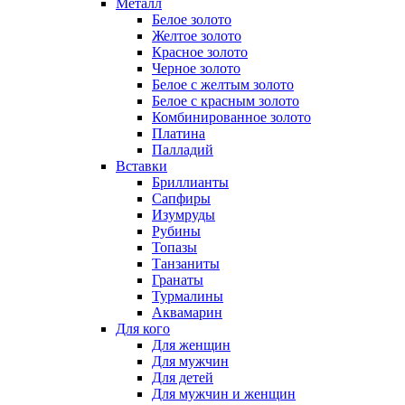
Металл
Белое золото
Желтое золото
Красное золото
Черное золото
Белое с желтым золото
Белое с красным золото
Комбинированное золото
Платина
Палладий
Вставки
Бриллианты
Сапфиры
Изумруды
Рубины
Топазы
Танзаниты
Гранаты
Турмалины
Аквамарин
Для кого
Для женщин
Для мужчин
Для детей
Для мужчин и женщин