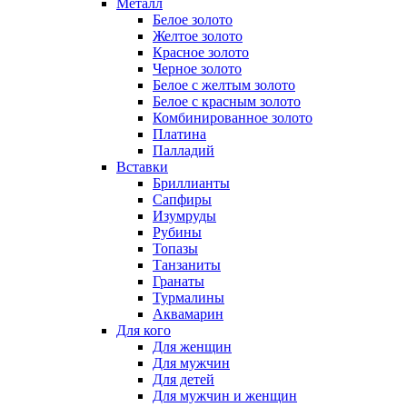
Металл
Белое золото
Желтое золото
Красное золото
Черное золото
Белое с желтым золото
Белое с красным золото
Комбинированное золото
Платина
Палладий
Вставки
Бриллианты
Сапфиры
Изумруды
Рубины
Топазы
Танзаниты
Гранаты
Турмалины
Аквамарин
Для кого
Для женщин
Для мужчин
Для детей
Для мужчин и женщин