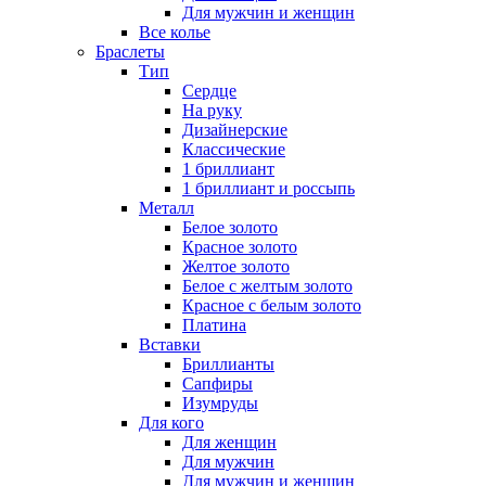
Для мужчин и женщин
Все колье
Браслеты
Тип
Сердце
На руку
Дизайнерские
Классические
1 бриллиант
1 бриллиант и россыпь
Металл
Белое золото
Красное золото
Желтое золото
Белое с желтым золото
Красное с белым золото
Платина
Вставки
Бриллианты
Сапфиры
Изумруды
Для кого
Для женщин
Для мужчин
Для мужчин и женщин