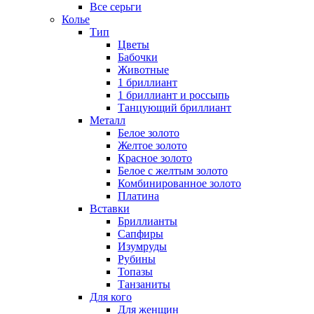
Все серьги
Колье
Тип
Цветы
Бабочки
Животные
1 бриллиант
1 бриллиант и россыпь
Танцующий бриллиант
Металл
Белое золото
Желтое золото
Красное золото
Белое с желтым золото
Комбинированное золото
Платина
Вставки
Бриллианты
Сапфиры
Изумруды
Рубины
Топазы
Танзаниты
Для кого
Для женщин