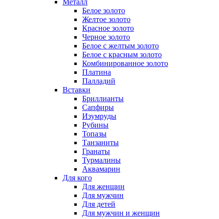
Металл
Белое золото
Желтое золото
Красное золото
Черное золото
Белое с желтым золото
Белое с красным золото
Комбинированное золото
Платина
Палладий
Вставки
Бриллианты
Сапфиры
Изумруды
Рубины
Топазы
Танзаниты
Гранаты
Турмалины
Аквамарин
Для кого
Для женщин
Для мужчин
Для детей
Для мужчин и женщин