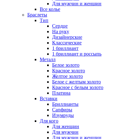
Для мужчин и женщин
Все колье
Браслеты
Тип
Сердце
На руку
Дизайнерские
Классические
1 бриллиант
1 бриллиант и россыпь
Металл
Белое золото
Красное золото
Желтое золото
Белое с желтым золото
Красное с белым золото
Платина
Вставки
Бриллианты
Сапфиры
Изумруды
Для кого
Для женщин
Для мужчин
Для мужчин и женщин