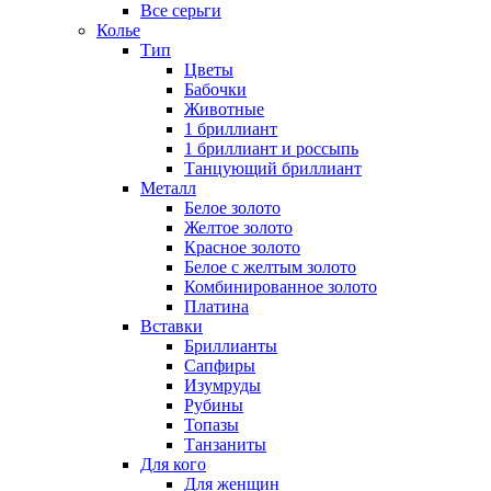
Все серьги
Колье
Тип
Цветы
Бабочки
Животные
1 бриллиант
1 бриллиант и россыпь
Танцующий бриллиант
Металл
Белое золото
Желтое золото
Красное золото
Белое с желтым золото
Комбинированное золото
Платина
Вставки
Бриллианты
Сапфиры
Изумруды
Рубины
Топазы
Танзаниты
Для кого
Для женщин