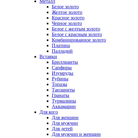
Металл
Белое золото
Желтое золото
Красное золото
Черное золото
Белое с желтым золото
Белое с красным золото
Комбинированное золото
Платина
Палладий
Вставки
Бриллианты
Сапфиры
Изумруды
Рубины
Топазы
Танзаниты
Гранаты
Турмалины
Аквамарин
Для кого
Для женщин
Для мужчин
Для детей
Для мужчин и женщин