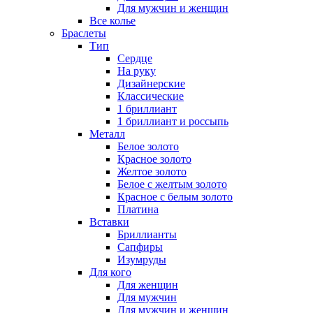
Для мужчин и женщин
Все колье
Браслеты
Тип
Сердце
На руку
Дизайнерские
Классические
1 бриллиант
1 бриллиант и россыпь
Металл
Белое золото
Красное золото
Желтое золото
Белое с желтым золото
Красное с белым золото
Платина
Вставки
Бриллианты
Сапфиры
Изумруды
Для кого
Для женщин
Для мужчин
Для мужчин и женщин