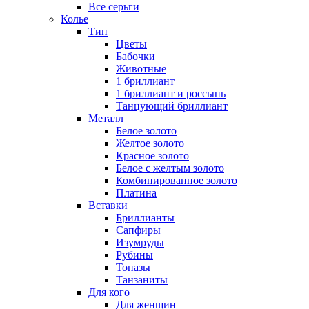
Все серьги
Колье
Тип
Цветы
Бабочки
Животные
1 бриллиант
1 бриллиант и россыпь
Танцующий бриллиант
Металл
Белое золото
Желтое золото
Красное золото
Белое с желтым золото
Комбинированное золото
Платина
Вставки
Бриллианты
Сапфиры
Изумруды
Рубины
Топазы
Танзаниты
Для кого
Для женщин