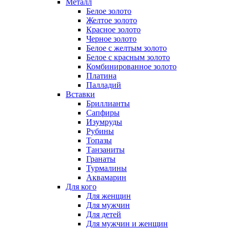
Металл
Белое золото
Желтое золото
Красное золото
Черное золото
Белое с желтым золото
Белое с красным золото
Комбинированное золото
Платина
Палладий
Вставки
Бриллианты
Сапфиры
Изумруды
Рубины
Топазы
Танзаниты
Гранаты
Турмалины
Аквамарин
Для кого
Для женщин
Для мужчин
Для детей
Для мужчин и женщин