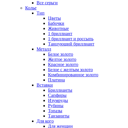
Все серьги
Колье
Тип
Цветы
Бабочки
Животные
1 бриллиант
1 бриллиант и россыпь
Танцующий бриллиант
Металл
Белое золото
Желтое золото
Красное золото
Белое с желтым золото
Комбинированное золото
Платина
Вставки
Бриллианты
Сапфиры
Изумруды
Рубины
Топазы
Танзаниты
Для кого
Для женщин