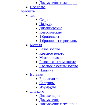
Для мужчин и женщин
Все колье
Браслеты
Тип
Сердце
На руку
Дизайнерские
Классические
1 бриллиант
1 бриллиант и россыпь
Металл
Белое золото
Красное золото
Желтое золото
Белое с желтым золото
Красное с белым золото
Платина
Вставки
Бриллианты
Сапфиры
Изумруды
Для кого
Для женщин
Для мужчин
Для мужчин и женщин