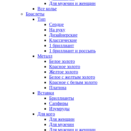
Для мужчин и женщин
Все колье
Браслеты
Тип
Сердце
На руку
Дизайнерские
Классические
1 бриллиант
1 бриллиант и россыпь
Металл
Белое золото
Красное золото
Желтое золото
Белое с желтым золото
Красное с белым золото
Платина
Вставки
Бриллианты
Сапфиры
Изумруды
Для кого
Для женщин
Для мужчин
Для мужчин и женщин