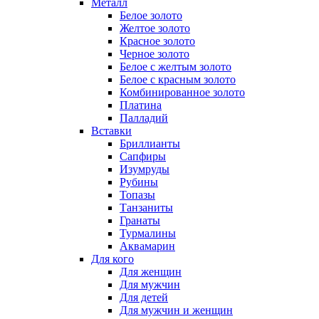
Металл
Белое золото
Желтое золото
Красное золото
Черное золото
Белое с желтым золото
Белое с красным золото
Комбинированное золото
Платина
Палладий
Вставки
Бриллианты
Сапфиры
Изумруды
Рубины
Топазы
Танзаниты
Гранаты
Турмалины
Аквамарин
Для кого
Для женщин
Для мужчин
Для детей
Для мужчин и женщин