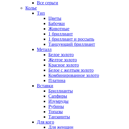
Все серьги
Колье
Тип
Цветы
Бабочки
Животные
1 бриллиант
1 бриллиант и россыпь
Танцующий бриллиант
Металл
Белое золото
Желтое золото
Красное золото
Белое с желтым золото
Комбинированное золото
Платина
Вставки
Бриллианты
Сапфиры
Изумруды
Рубины
Топазы
Танзаниты
Для кого
Для женщин