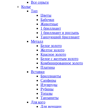
Все серьги
Колье
Тип
Цветы
Бабочки
Животные
1 бриллиант
1 бриллиант и россыпь
Танцующий бриллиант
Металл
Белое золото
Желтое золото
Красное золото
Белое с желтым золото
Комбинированное золото
Платина
Вставки
Бриллианты
Сапфиры
Изумруды
Рубины
Топазы
Танзаниты
Для кого
Для женщин