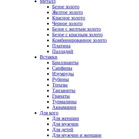
Металл
Белое золото
Желтое золото
Красное золото
Черное золото
Белое с желтым золото
Белое с красным золото
Комбинированное золото
Платина
Палладий
Вставки
Бриллианты
Сапфиры
Изумруды
Рубины
Топазы
Танзаниты
Гранаты
Турмалины
Аквамарин
Для кого
Для женщин
Для мужчин
Для детей
Для мужчин и женщин