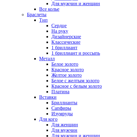
Для мужчин и женщин
Все колье
Браслеты
Тип
Сердце
На руку
Дизайнерские
Классические
1 бриллиант
1 бриллиант и россыпь
Металл
Белое золото
Красное золото
Желтое золото
Белое с желтым золото
Красное с белым золото
Платина
Вставки
Бриллианты
Сапфиры
Изумруды
Для кого
Для женщин
Для мужчин
Для мужчин и женщин