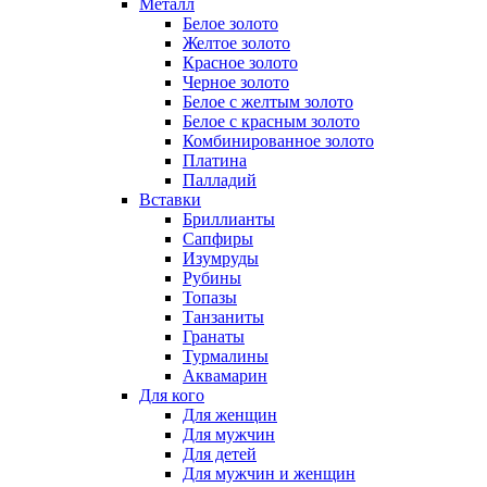
Металл
Белое золото
Желтое золото
Красное золото
Черное золото
Белое с желтым золото
Белое с красным золото
Комбинированное золото
Платина
Палладий
Вставки
Бриллианты
Сапфиры
Изумруды
Рубины
Топазы
Танзаниты
Гранаты
Турмалины
Аквамарин
Для кого
Для женщин
Для мужчин
Для детей
Для мужчин и женщин