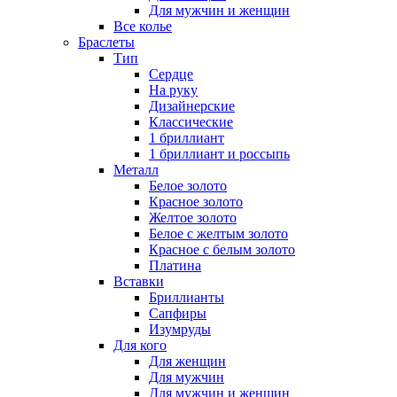
Для мужчин и женщин
Все колье
Браслеты
Тип
Сердце
На руку
Дизайнерские
Классические
1 бриллиант
1 бриллиант и россыпь
Металл
Белое золото
Красное золото
Желтое золото
Белое с желтым золото
Красное с белым золото
Платина
Вставки
Бриллианты
Сапфиры
Изумруды
Для кого
Для женщин
Для мужчин
Для мужчин и женщин