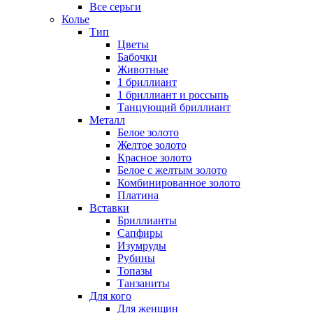
Все серьги
Колье
Тип
Цветы
Бабочки
Животные
1 бриллиант
1 бриллиант и россыпь
Танцующий бриллиант
Металл
Белое золото
Желтое золото
Красное золото
Белое с желтым золото
Комбинированное золото
Платина
Вставки
Бриллианты
Сапфиры
Изумруды
Рубины
Топазы
Танзаниты
Для кого
Для женщин