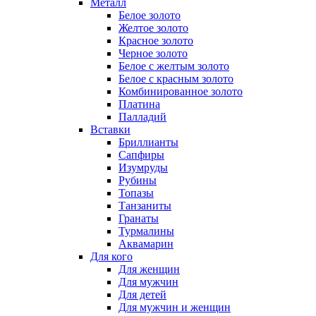
Металл
Белое золото
Желтое золото
Красное золото
Черное золото
Белое с желтым золото
Белое с красным золото
Комбинированное золото
Платина
Палладий
Вставки
Бриллианты
Сапфиры
Изумруды
Рубины
Топазы
Танзаниты
Гранаты
Турмалины
Аквамарин
Для кого
Для женщин
Для мужчин
Для детей
Для мужчин и женщин