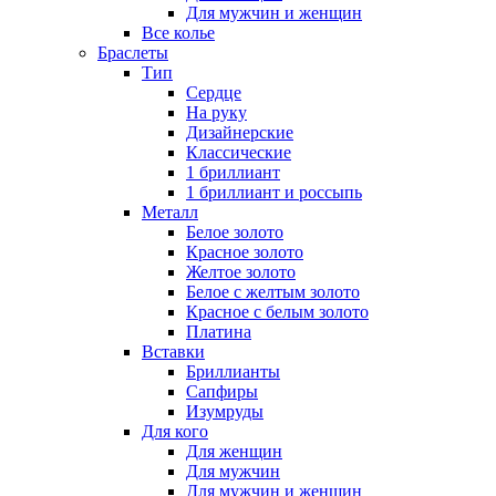
Для мужчин и женщин
Все колье
Браслеты
Тип
Сердце
На руку
Дизайнерские
Классические
1 бриллиант
1 бриллиант и россыпь
Металл
Белое золото
Красное золото
Желтое золото
Белое с желтым золото
Красное с белым золото
Платина
Вставки
Бриллианты
Сапфиры
Изумруды
Для кого
Для женщин
Для мужчин
Для мужчин и женщин