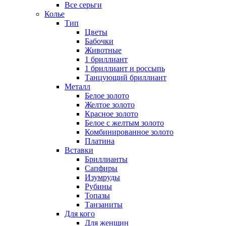
Все серьги
Колье
Тип
Цветы
Бабочки
Животные
1 бриллиант
1 бриллиант и россыпь
Танцующий бриллиант
Металл
Белое золото
Желтое золото
Красное золото
Белое с желтым золото
Комбинированное золото
Платина
Вставки
Бриллианты
Сапфиры
Изумруды
Рубины
Топазы
Танзаниты
Для кого
Для женщин