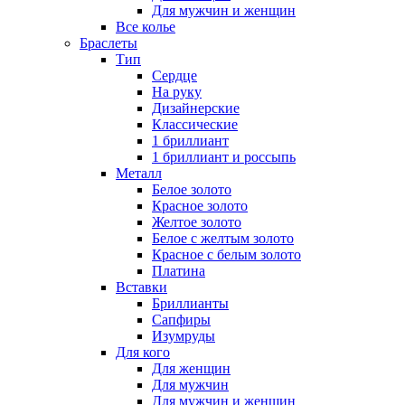
Для мужчин и женщин
Все колье
Браслеты
Тип
Сердце
На руку
Дизайнерские
Классические
1 бриллиант
1 бриллиант и россыпь
Металл
Белое золото
Красное золото
Желтое золото
Белое с желтым золото
Красное с белым золото
Платина
Вставки
Бриллианты
Сапфиры
Изумруды
Для кого
Для женщин
Для мужчин
Для мужчин и женщин