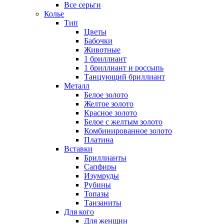
Все серьги
Колье
Тип
Цветы
Бабочки
Животные
1 бриллиант
1 бриллиант и россыпь
Танцующий бриллиант
Металл
Белое золото
Желтое золото
Красное золото
Белое с желтым золото
Комбинированное золото
Платина
Вставки
Бриллианты
Сапфиры
Изумруды
Рубины
Топазы
Танзаниты
Для кого
Для женщин