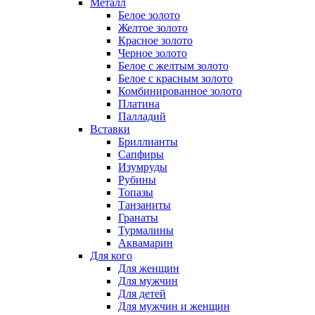
Металл
Белое золото
Желтое золото
Красное золото
Черное золото
Белое с желтым золото
Белое с красным золото
Комбинированное золото
Платина
Палладий
Вставки
Бриллианты
Сапфиры
Изумруды
Рубины
Топазы
Танзаниты
Гранаты
Турмалины
Аквамарин
Для кого
Для женщин
Для мужчин
Для детей
Для мужчин и женщин