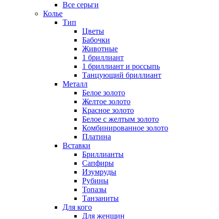
Все серьги
Колье
Тип
Цветы
Бабочки
Животные
1 бриллиант
1 бриллиант и россыпь
Танцующий бриллиант
Металл
Белое золото
Желтое золото
Красное золото
Белое с желтым золото
Комбинированное золото
Платина
Вставки
Бриллианты
Сапфиры
Изумруды
Рубины
Топазы
Танзаниты
Для кого
Для женщин