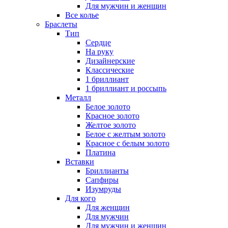
Для мужчин и женщин
Все колье
Браслеты
Тип
Сердце
На руку
Дизайнерские
Классические
1 бриллиант
1 бриллиант и россыпь
Металл
Белое золото
Красное золото
Желтое золото
Белое с желтым золото
Красное с белым золото
Платина
Вставки
Бриллианты
Сапфиры
Изумруды
Для кого
Для женщин
Для мужчин
Для мужчин и женщин