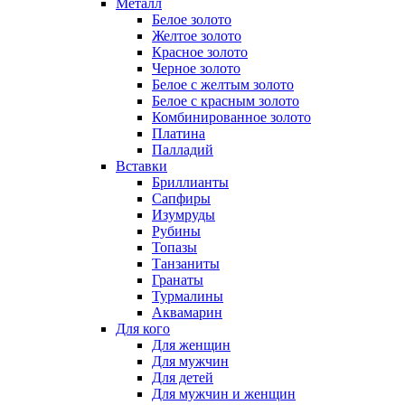
Металл
Белое золото
Желтое золото
Красное золото
Черное золото
Белое с желтым золото
Белое с красным золото
Комбинированное золото
Платина
Палладий
Вставки
Бриллианты
Сапфиры
Изумруды
Рубины
Топазы
Танзаниты
Гранаты
Турмалины
Аквамарин
Для кого
Для женщин
Для мужчин
Для детей
Для мужчин и женщин