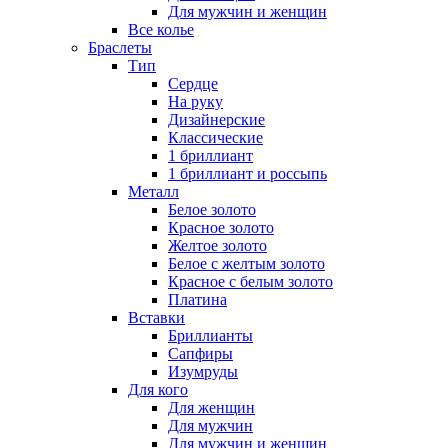
Для мужчин и женщин
Все колье
Браслеты
Тип
Сердце
На руку
Дизайнерские
Классические
1 бриллиант
1 бриллиант и россыпь
Металл
Белое золото
Красное золото
Желтое золото
Белое с желтым золото
Красное с белым золото
Платина
Вставки
Бриллианты
Сапфиры
Изумруды
Для кого
Для женщин
Для мужчин
Для мужчин и женщин