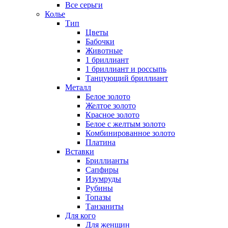
Все серьги
Колье
Тип
Цветы
Бабочки
Животные
1 бриллиант
1 бриллиант и россыпь
Танцующий бриллиант
Металл
Белое золото
Желтое золото
Красное золото
Белое с желтым золото
Комбинированное золото
Платина
Вставки
Бриллианты
Сапфиры
Изумруды
Рубины
Топазы
Танзаниты
Для кого
Для женщин