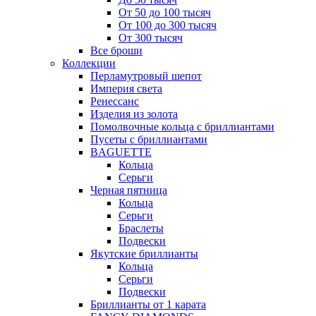
От 50 до 100 тысяч
От 100 до 300 тысяч
От 300 тысяч
Все броши
Коллекции
Перламутровый шепот
Империя света
Ренессанс
Изделия из золота
Помолвочные кольца с бриллиантами
Пусеты с бриллиантами
BAGUETTE
Кольца
Серьги
Черная пятница
Кольца
Серьги
Браслеты
Подвески
Якутские бриллианты
Кольца
Серьги
Подвески
Бриллианты от 1 карата