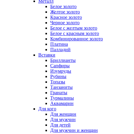
Металл
Белое золото
Желтое золото
Красное золото
Черное золото
Белое с желтым золото
Белое с красным золото
Комбинированное золото
Платина
Палладий
Вставки
Бриллианты
Сапфиры
Изумруды
Рубины
Топазы
Танзаниты
Гранаты
Турмалины
Аквамарин
Для кого
Для женщин
Для мужчин
Для детей
Для мужчин и женщин