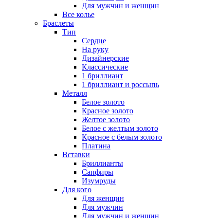
Для мужчин и женщин
Все колье
Браслеты
Тип
Сердце
На руку
Дизайнерские
Классические
1 бриллиант
1 бриллиант и россыпь
Металл
Белое золото
Красное золото
Желтое золото
Белое с желтым золото
Красное с белым золото
Платина
Вставки
Бриллианты
Сапфиры
Изумруды
Для кого
Для женщин
Для мужчин
Для мужчин и женщин