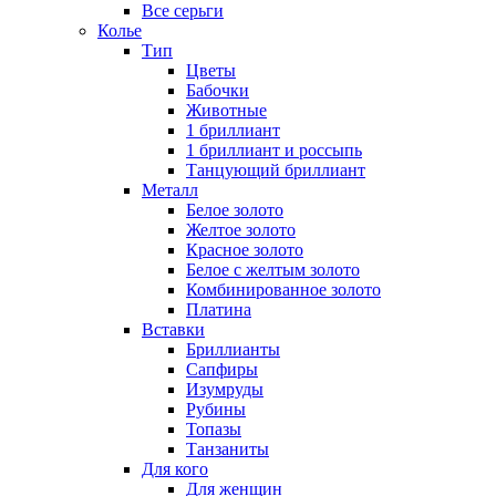
Все серьги
Колье
Тип
Цветы
Бабочки
Животные
1 бриллиант
1 бриллиант и россыпь
Танцующий бриллиант
Металл
Белое золото
Желтое золото
Красное золото
Белое с желтым золото
Комбинированное золото
Платина
Вставки
Бриллианты
Сапфиры
Изумруды
Рубины
Топазы
Танзаниты
Для кого
Для женщин