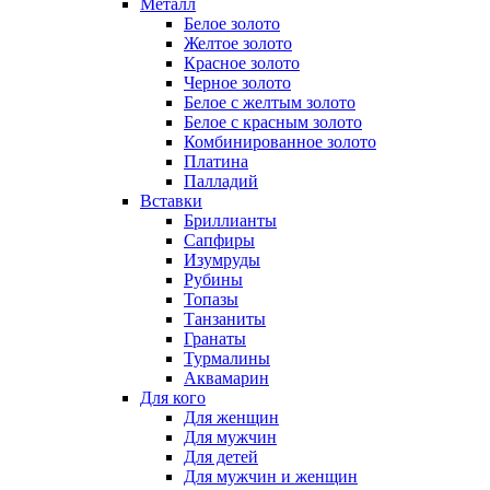
Металл
Белое золото
Желтое золото
Красное золото
Черное золото
Белое с желтым золото
Белое с красным золото
Комбинированное золото
Платина
Палладий
Вставки
Бриллианты
Сапфиры
Изумруды
Рубины
Топазы
Танзаниты
Гранаты
Турмалины
Аквамарин
Для кого
Для женщин
Для мужчин
Для детей
Для мужчин и женщин