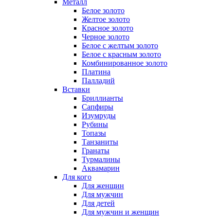
Металл
Белое золото
Желтое золото
Красное золото
Черное золото
Белое с желтым золото
Белое с красным золото
Комбинированное золото
Платина
Палладий
Вставки
Бриллианты
Сапфиры
Изумруды
Рубины
Топазы
Танзаниты
Гранаты
Турмалины
Аквамарин
Для кого
Для женщин
Для мужчин
Для детей
Для мужчин и женщин