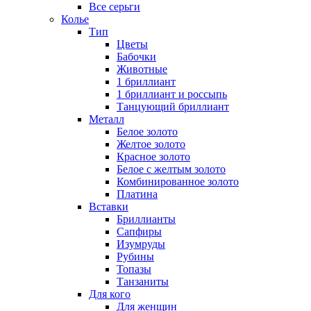
Все серьги
Колье
Тип
Цветы
Бабочки
Животные
1 бриллиант
1 бриллиант и россыпь
Танцующий бриллиант
Металл
Белое золото
Желтое золото
Красное золото
Белое с желтым золото
Комбинированное золото
Платина
Вставки
Бриллианты
Сапфиры
Изумруды
Рубины
Топазы
Танзаниты
Для кого
Для женщин