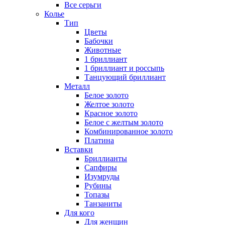
Все серьги
Колье
Тип
Цветы
Бабочки
Животные
1 бриллиант
1 бриллиант и россыпь
Танцующий бриллиант
Металл
Белое золото
Желтое золото
Красное золото
Белое с желтым золото
Комбинированное золото
Платина
Вставки
Бриллианты
Сапфиры
Изумруды
Рубины
Топазы
Танзаниты
Для кого
Для женщин