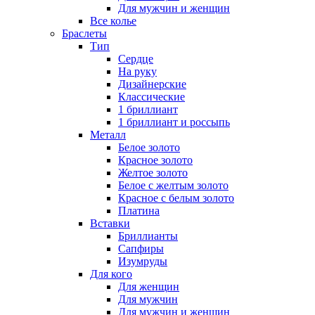
Для мужчин и женщин
Все колье
Браслеты
Тип
Сердце
На руку
Дизайнерские
Классические
1 бриллиант
1 бриллиант и россыпь
Металл
Белое золото
Красное золото
Желтое золото
Белое с желтым золото
Красное с белым золото
Платина
Вставки
Бриллианты
Сапфиры
Изумруды
Для кого
Для женщин
Для мужчин
Для мужчин и женщин