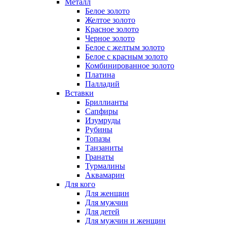
Металл
Белое золото
Желтое золото
Красное золото
Черное золото
Белое с желтым золото
Белое с красным золото
Комбинированное золото
Платина
Палладий
Вставки
Бриллианты
Сапфиры
Изумруды
Рубины
Топазы
Танзаниты
Гранаты
Турмалины
Аквамарин
Для кого
Для женщин
Для мужчин
Для детей
Для мужчин и женщин