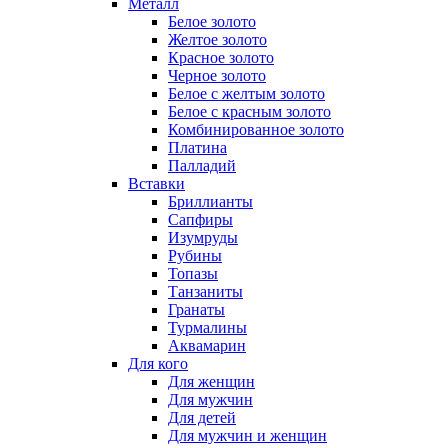
Металл
Белое золото
Желтое золото
Красное золото
Черное золото
Белое с желтым золото
Белое с красным золото
Комбинированное золото
Платина
Палладий
Вставки
Бриллианты
Сапфиры
Изумруды
Рубины
Топазы
Танзаниты
Гранаты
Турмалины
Аквамарин
Для кого
Для женщин
Для мужчин
Для детей
Для мужчин и женщин