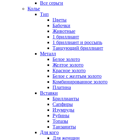
Все серьги
Колье
Тип
Цветы
Бабочки
Животные
1 бриллиант
1 бриллиант и россыпь
Танцующий бриллиант
Металл
Белое золото
Желтое золото
Красное золото
Белое с желтым золото
Комбинированное золото
Платина
Вставки
Бриллианты
Сапфиры
Изумруды
Рубины
Топазы
Танзаниты
Для кого
Для женщин