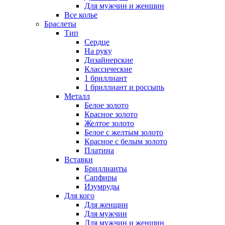
Для мужчин и женщин
Все колье
Браслеты
Тип
Сердце
На руку
Дизайнерские
Классические
1 бриллиант
1 бриллиант и россыпь
Металл
Белое золото
Красное золото
Желтое золото
Белое с желтым золото
Красное с белым золото
Платина
Вставки
Бриллианты
Сапфиры
Изумруды
Для кого
Для женщин
Для мужчин
Для мужчин и женщин