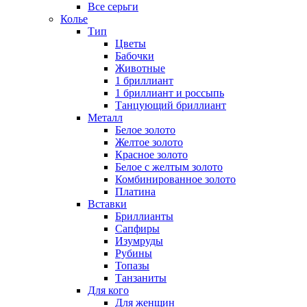
Все серьги
Колье
Тип
Цветы
Бабочки
Животные
1 бриллиант
1 бриллиант и россыпь
Танцующий бриллиант
Металл
Белое золото
Желтое золото
Красное золото
Белое с желтым золото
Комбинированное золото
Платина
Вставки
Бриллианты
Сапфиры
Изумруды
Рубины
Топазы
Танзаниты
Для кого
Для женщин