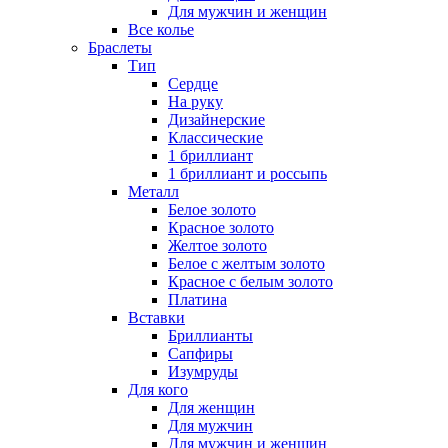
Для мужчин и женщин
Все колье
Браслеты
Тип
Сердце
На руку
Дизайнерские
Классические
1 бриллиант
1 бриллиант и россыпь
Металл
Белое золото
Красное золото
Желтое золото
Белое с желтым золото
Красное с белым золото
Платина
Вставки
Бриллианты
Сапфиры
Изумруды
Для кого
Для женщин
Для мужчин
Для мужчин и женщин