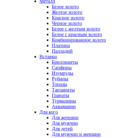
Металл
Белое золото
Желтое золото
Красное золото
Черное золото
Белое с желтым золото
Белое с красным золото
Комбинированное золото
Платина
Палладий
Вставки
Бриллианты
Сапфиры
Изумруды
Рубины
Топазы
Танзаниты
Гранаты
Турмалины
Аквамарин
Для кого
Для женщин
Для мужчин
Для детей
Для мужчин и женщин