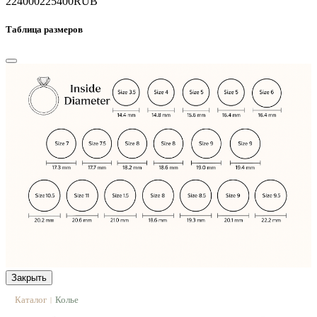
224000
225400
RUB
Таблица размеров
Закрыть
Каталог
Колье
|