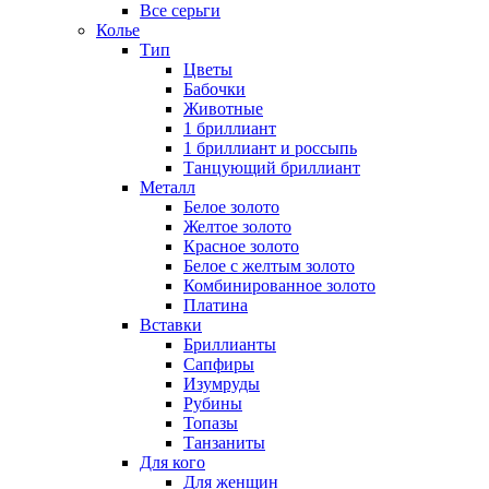
Все серьги
Колье
Тип
Цветы
Бабочки
Животные
1 бриллиант
1 бриллиант и россыпь
Танцующий бриллиант
Металл
Белое золото
Желтое золото
Красное золото
Белое с желтым золото
Комбинированное золото
Платина
Вставки
Бриллианты
Сапфиры
Изумруды
Рубины
Топазы
Танзаниты
Для кого
Для женщин