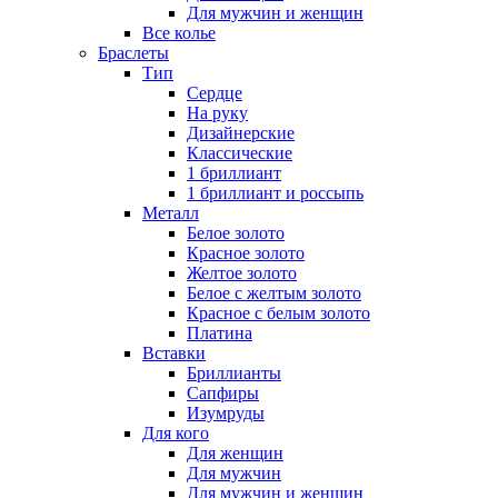
Для мужчин и женщин
Все колье
Браслеты
Тип
Сердце
На руку
Дизайнерские
Классические
1 бриллиант
1 бриллиант и россыпь
Металл
Белое золото
Красное золото
Желтое золото
Белое с желтым золото
Красное с белым золото
Платина
Вставки
Бриллианты
Сапфиры
Изумруды
Для кого
Для женщин
Для мужчин
Для мужчин и женщин