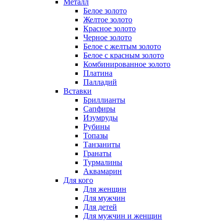
Металл
Белое золото
Желтое золото
Красное золото
Черное золото
Белое с желтым золото
Белое с красным золото
Комбинированное золото
Платина
Палладий
Вставки
Бриллианты
Сапфиры
Изумруды
Рубины
Топазы
Танзаниты
Гранаты
Турмалины
Аквамарин
Для кого
Для женщин
Для мужчин
Для детей
Для мужчин и женщин