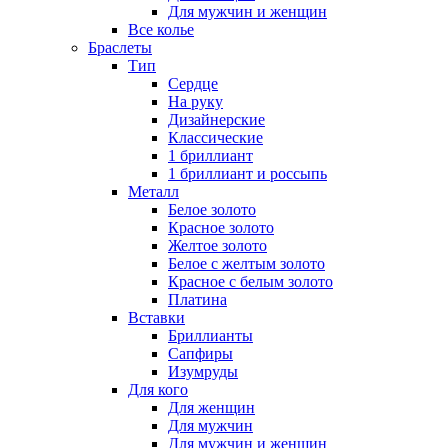
Для мужчин и женщин
Все колье
Браслеты
Тип
Сердце
На руку
Дизайнерские
Классические
1 бриллиант
1 бриллиант и россыпь
Металл
Белое золото
Красное золото
Желтое золото
Белое с желтым золото
Красное с белым золото
Платина
Вставки
Бриллианты
Сапфиры
Изумруды
Для кого
Для женщин
Для мужчин
Для мужчин и женщин