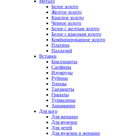
Металл
Белое золото
Желтое золото
Красное золото
Черное золото
Белое с желтым золото
Белое с красным золото
Комбинированное золото
Платина
Палладий
Вставки
Бриллианты
Сапфиры
Изумруды
Рубины
Топазы
Танзаниты
Гранаты
Турмалины
Аквамарин
Для кого
Для женщин
Для мужчин
Для детей
Для мужчин и женщин