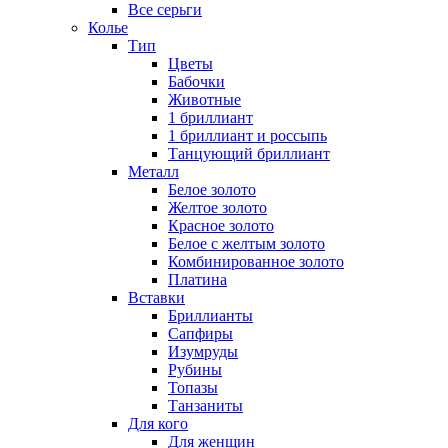
Все серьги
Колье
Тип
Цветы
Бабочки
Животные
1 бриллиант
1 бриллиант и россыпь
Танцующий бриллиант
Металл
Белое золото
Желтое золото
Красное золото
Белое с желтым золото
Комбинированное золото
Платина
Вставки
Бриллианты
Сапфиры
Изумруды
Рубины
Топазы
Танзаниты
Для кого
Для женщин