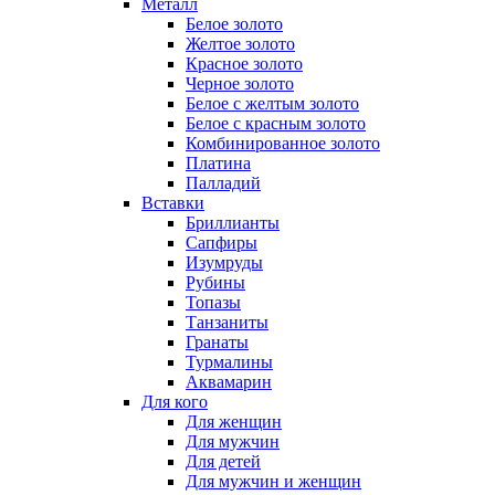
Металл
Белое золото
Желтое золото
Красное золото
Черное золото
Белое с желтым золото
Белое с красным золото
Комбинированное золото
Платина
Палладий
Вставки
Бриллианты
Сапфиры
Изумруды
Рубины
Топазы
Танзаниты
Гранаты
Турмалины
Аквамарин
Для кого
Для женщин
Для мужчин
Для детей
Для мужчин и женщин