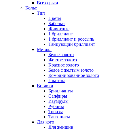
Все серьги
Колье
Тип
Цветы
Бабочки
Животные
1 бриллиант
1 бриллиант и россыпь
Танцующий бриллиант
Металл
Белое золото
Желтое золото
Красное золото
Белое с желтым золото
Комбинированное золото
Платина
Вставки
Бриллианты
Сапфиры
Изумруды
Рубины
Топазы
Танзаниты
Для кого
Для женщин