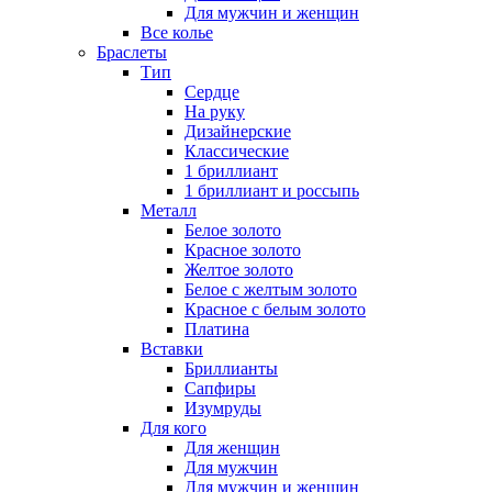
Для мужчин и женщин
Все колье
Браслеты
Тип
Сердце
На руку
Дизайнерские
Классические
1 бриллиант
1 бриллиант и россыпь
Металл
Белое золото
Красное золото
Желтое золото
Белое с желтым золото
Красное с белым золото
Платина
Вставки
Бриллианты
Сапфиры
Изумруды
Для кого
Для женщин
Для мужчин
Для мужчин и женщин