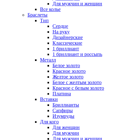
Для мужчин и женщин
Все колье
Браслеты
Тип
Сердце
На руку
Дизайнерские
Классические
1 бриллиант
1 бриллиант и россыпь
Металл
Белое золото
Красное золото
Желтое золото
Белое с желтым золото
Красное с белым золото
Платина
Вставки
Бриллианты
Сапфиры
Изумруды
Для кого
Для женщин
Для мужчин
Для мужчин и женщин