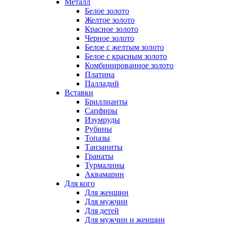
Металл
Белое золото
Желтое золото
Красное золото
Черное золото
Белое с желтым золото
Белое с красным золото
Комбинированное золото
Платина
Палладий
Вставки
Бриллианты
Сапфиры
Изумруды
Рубины
Топазы
Танзаниты
Гранаты
Турмалины
Аквамарин
Для кого
Для женщин
Для мужчин
Для детей
Для мужчин и женщин