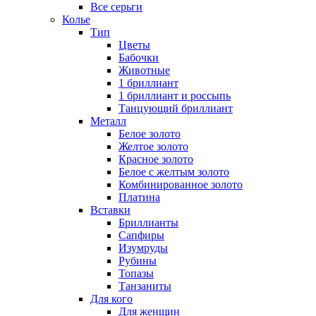
Все серьги
Колье
Тип
Цветы
Бабочки
Животные
1 бриллиант
1 бриллиант и россыпь
Танцующий бриллиант
Металл
Белое золото
Желтое золото
Красное золото
Белое с желтым золото
Комбинированное золото
Платина
Вставки
Бриллианты
Сапфиры
Изумруды
Рубины
Топазы
Танзаниты
Для кого
Для женщин