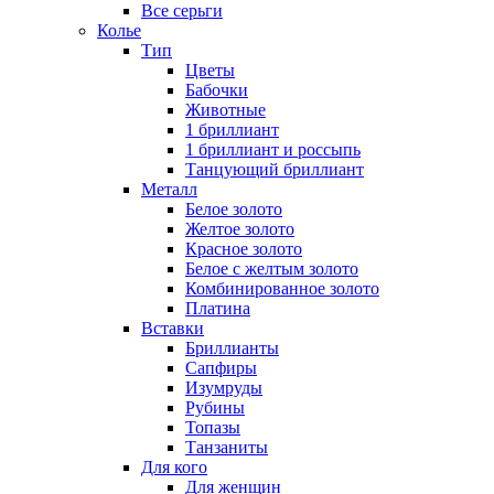
Все серьги
Колье
Тип
Цветы
Бабочки
Животные
1 бриллиант
1 бриллиант и россыпь
Танцующий бриллиант
Металл
Белое золото
Желтое золото
Красное золото
Белое с желтым золото
Комбинированное золото
Платина
Вставки
Бриллианты
Сапфиры
Изумруды
Рубины
Топазы
Танзаниты
Для кого
Для женщин