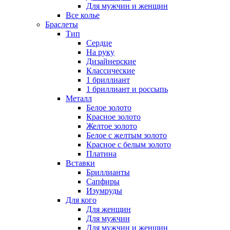
Для мужчин и женщин
Все колье
Браслеты
Тип
Сердце
На руку
Дизайнерские
Классические
1 бриллиант
1 бриллиант и россыпь
Металл
Белое золото
Красное золото
Желтое золото
Белое с желтым золото
Красное с белым золото
Платина
Вставки
Бриллианты
Сапфиры
Изумруды
Для кого
Для женщин
Для мужчин
Для мужчин и женщин