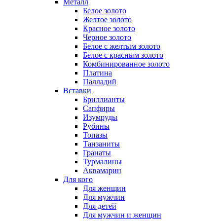
Металл
Белое золото
Желтое золото
Красное золото
Черное золото
Белое с желтым золото
Белое с красным золото
Комбинированное золото
Платина
Палладий
Вставки
Бриллианты
Сапфиры
Изумруды
Рубины
Топазы
Танзаниты
Гранаты
Турмалины
Аквамарин
Для кого
Для женщин
Для мужчин
Для детей
Для мужчин и женщин