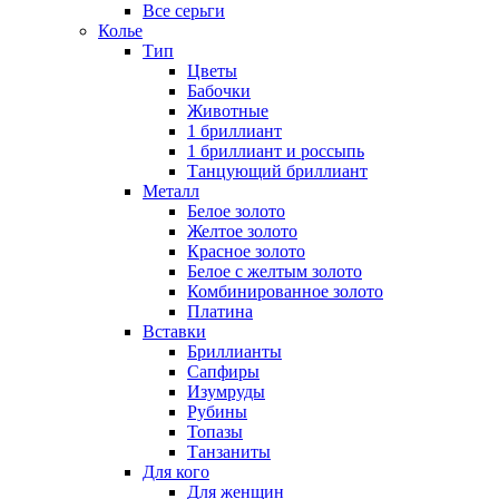
Все серьги
Колье
Тип
Цветы
Бабочки
Животные
1 бриллиант
1 бриллиант и россыпь
Танцующий бриллиант
Металл
Белое золото
Желтое золото
Красное золото
Белое с желтым золото
Комбинированное золото
Платина
Вставки
Бриллианты
Сапфиры
Изумруды
Рубины
Топазы
Танзаниты
Для кого
Для женщин