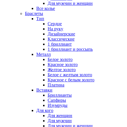
Для мужчин и женщин
Все колье
Браслеты
Тип
Сердце
На руку
Дизайнерские
Классические
1 бриллиант
1 бриллиант и россыпь
Металл
Белое золото
Красное золото
Желтое золото
Белое с желтым золото
Красное с белым золото
Платина
Вставки
Бриллианты
Сапфиры
Изумруды
Для кого
Для женщин
Для мужчин
Для мужчин и женщин