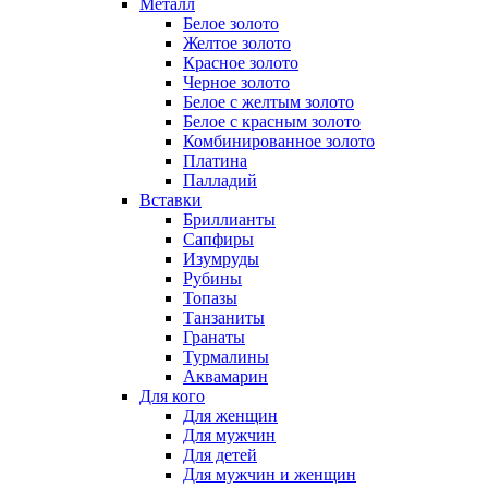
Металл
Белое золото
Желтое золото
Красное золото
Черное золото
Белое с желтым золото
Белое с красным золото
Комбинированное золото
Платина
Палладий
Вставки
Бриллианты
Сапфиры
Изумруды
Рубины
Топазы
Танзаниты
Гранаты
Турмалины
Аквамарин
Для кого
Для женщин
Для мужчин
Для детей
Для мужчин и женщин