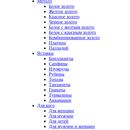
Металл
Белое золото
Желтое золото
Красное золото
Черное золото
Белое с желтым золото
Белое с красным золото
Комбинированное золото
Платина
Палладий
Вставки
Бриллианты
Сапфиры
Изумруды
Рубины
Топазы
Танзаниты
Гранаты
Турмалины
Аквамарин
Для кого
Для женщин
Для мужчин
Для детей
Для мужчин и женщин