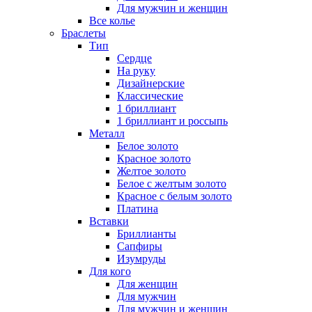
Для мужчин и женщин
Все колье
Браслеты
Тип
Сердце
На руку
Дизайнерские
Классические
1 бриллиант
1 бриллиант и россыпь
Металл
Белое золото
Красное золото
Желтое золото
Белое с желтым золото
Красное с белым золото
Платина
Вставки
Бриллианты
Сапфиры
Изумруды
Для кого
Для женщин
Для мужчин
Для мужчин и женщин