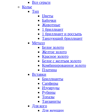
Все серьги
Колье
Тип
Цветы
Бабочки
Животные
1 бриллиант
1 бриллиант и россыпь
Танцующий бриллиант
Металл
Белое золото
Желтое золото
Красное золото
Белое с желтым золото
Комбинированное золото
Платина
Вставки
Бриллианты
Сапфиры
Изумруды
Рубины
Топазы
Танзаниты
Для кого
Для женщин