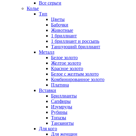
Все серьги
Колье
Тип
Цветы
Бабочки
Животные
1 бриллиант
1 бриллиант и россыпь
Танцующий бриллиант
Металл
Белое золото
Желтое золото
Красное золото
Белое с желтым золото
Комбинированное золото
Платина
Вставки
Бриллианты
Сапфиры
Изумруды
Рубины
Топазы
Танзаниты
Для кого
Для женщин