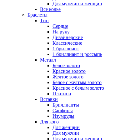
Для мужчин и женщин
Все колье
Браслеты
Тип
Сердце
На руку
Дизайнерские
Классические
1 бриллиант
1 бриллиант и россыпь
Металл
Белое золото
Красное золото
Желтое золото
Белое с желтым золото
Красное с белым золото
Платина
Вставки
Бриллианты
Сапфиры
Изумруды
Для кого
Для женщин
Для мужчин
Для мужчин и женщин