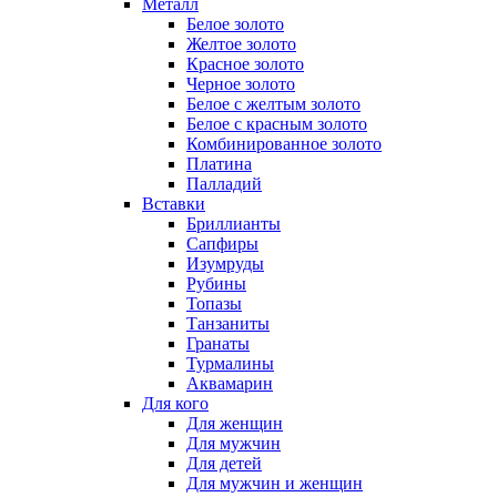
Металл
Белое золото
Желтое золото
Красное золото
Черное золото
Белое с желтым золото
Белое с красным золото
Комбинированное золото
Платина
Палладий
Вставки
Бриллианты
Сапфиры
Изумруды
Рубины
Топазы
Танзаниты
Гранаты
Турмалины
Аквамарин
Для кого
Для женщин
Для мужчин
Для детей
Для мужчин и женщин