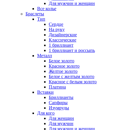
Для мужчин и женщин
Все колье
Браслеты
Тип
Сердце
На руку
Дизайнерские
Классические
1 бриллиант
1 бриллиант и россыпь
Металл
Белое золото
Красное золото
Желтое золото
Белое с желтым золото
Красное с белым золото
Платина
Вставки
Бриллианты
Сапфиры
Изумруды
Для кого
Для женщин
Для мужчин
Для мужчин и женщин