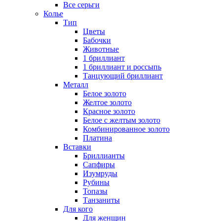
Все серьги
Колье
Тип
Цветы
Бабочки
Животные
1 бриллиант
1 бриллиант и россыпь
Танцующий бриллиант
Металл
Белое золото
Желтое золото
Красное золото
Белое с желтым золото
Комбинированное золото
Платина
Вставки
Бриллианты
Сапфиры
Изумруды
Рубины
Топазы
Танзаниты
Для кого
Для женщин