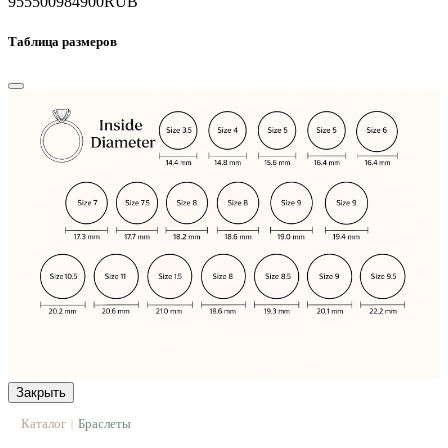
955500
984900
RUB
Таблица размеров
Закрыть
Каталог
Браслеты
|