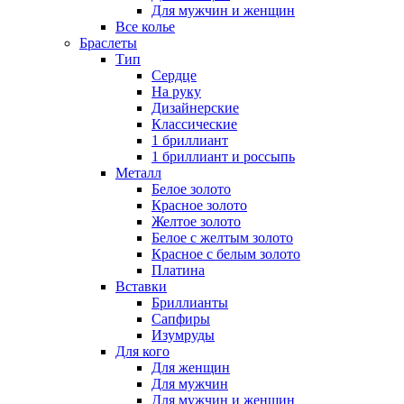
Для мужчин и женщин
Все колье
Браслеты
Тип
Сердце
На руку
Дизайнерские
Классические
1 бриллиант
1 бриллиант и россыпь
Металл
Белое золото
Красное золото
Желтое золото
Белое с желтым золото
Красное с белым золото
Платина
Вставки
Бриллианты
Сапфиры
Изумруды
Для кого
Для женщин
Для мужчин
Для мужчин и женщин