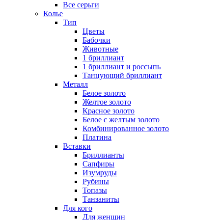
Все серьги
Колье
Тип
Цветы
Бабочки
Животные
1 бриллиант
1 бриллиант и россыпь
Танцующий бриллиант
Металл
Белое золото
Желтое золото
Красное золото
Белое с желтым золото
Комбинированное золото
Платина
Вставки
Бриллианты
Сапфиры
Изумруды
Рубины
Топазы
Танзаниты
Для кого
Для женщин