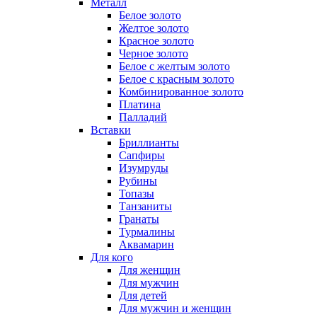
Металл
Белое золото
Желтое золото
Красное золото
Черное золото
Белое с желтым золото
Белое с красным золото
Комбинированное золото
Платина
Палладий
Вставки
Бриллианты
Сапфиры
Изумруды
Рубины
Топазы
Танзаниты
Гранаты
Турмалины
Аквамарин
Для кого
Для женщин
Для мужчин
Для детей
Для мужчин и женщин