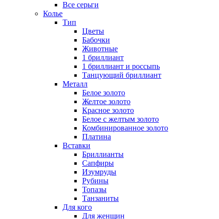
Все серьги
Колье
Тип
Цветы
Бабочки
Животные
1 бриллиант
1 бриллиант и россыпь
Танцующий бриллиант
Металл
Белое золото
Желтое золото
Красное золото
Белое с желтым золото
Комбинированное золото
Платина
Вставки
Бриллианты
Сапфиры
Изумруды
Рубины
Топазы
Танзаниты
Для кого
Для женщин