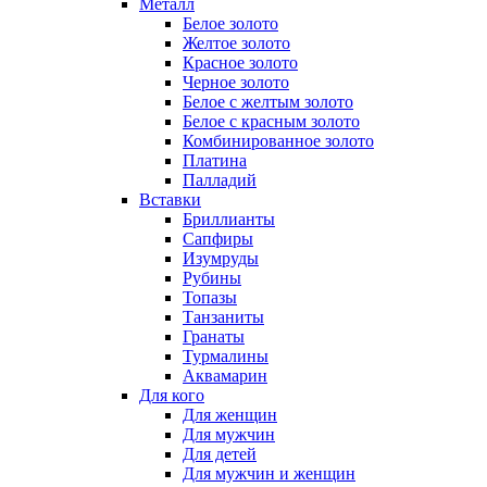
Металл
Белое золото
Желтое золото
Красное золото
Черное золото
Белое с желтым золото
Белое с красным золото
Комбинированное золото
Платина
Палладий
Вставки
Бриллианты
Сапфиры
Изумруды
Рубины
Топазы
Танзаниты
Гранаты
Турмалины
Аквамарин
Для кого
Для женщин
Для мужчин
Для детей
Для мужчин и женщин