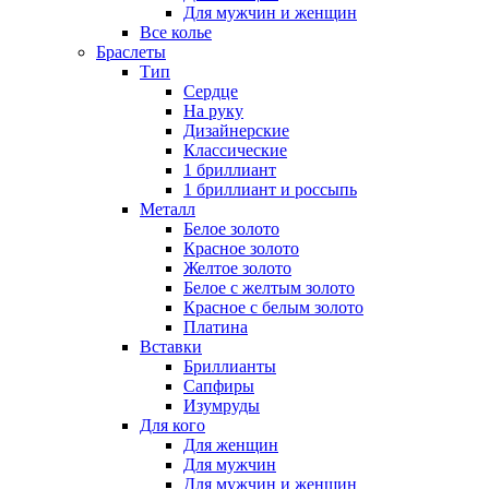
Для мужчин и женщин
Все колье
Браслеты
Тип
Сердце
На руку
Дизайнерские
Классические
1 бриллиант
1 бриллиант и россыпь
Металл
Белое золото
Красное золото
Желтое золото
Белое с желтым золото
Красное с белым золото
Платина
Вставки
Бриллианты
Сапфиры
Изумруды
Для кого
Для женщин
Для мужчин
Для мужчин и женщин