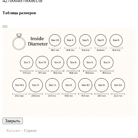
427000
497000
RUB
Таблица размеров
Закрыть
Каталог
Серьги
|