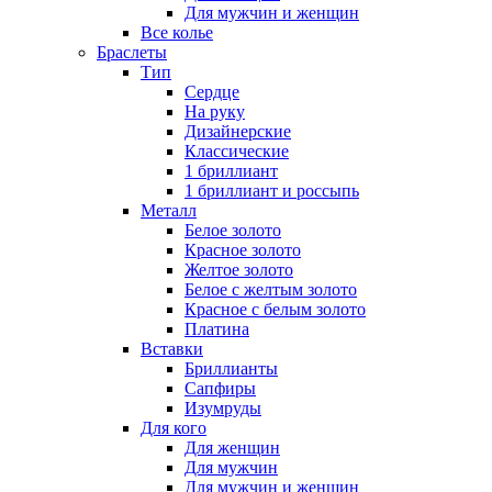
Для мужчин и женщин
Все колье
Браслеты
Тип
Сердце
На руку
Дизайнерские
Классические
1 бриллиант
1 бриллиант и россыпь
Металл
Белое золото
Красное золото
Желтое золото
Белое с желтым золото
Красное с белым золото
Платина
Вставки
Бриллианты
Сапфиры
Изумруды
Для кого
Для женщин
Для мужчин
Для мужчин и женщин