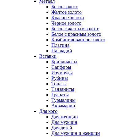
Металл
Белое золото
Желтое золото
Красное золото
Черное золото
Белое с желтым золото
Белое с красным золото
Комбинированное золото
Платина
Палладий
Вставки
Бриллианты
Сапфиры
Изумруды
Рубины
Топазы
Танзаниты
Гранаты
Турмалины
Аквамарин
Для кого
Для женщин
Для мужчин
Для детей
Для мужчин и женщин