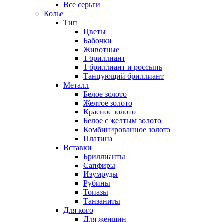
Все серьги
Колье
Тип
Цветы
Бабочки
Животные
1 бриллиант
1 бриллиант и россыпь
Танцующий бриллиант
Металл
Белое золото
Желтое золото
Красное золото
Белое с желтым золото
Комбинированное золото
Платина
Вставки
Бриллианты
Сапфиры
Изумруды
Рубины
Топазы
Танзаниты
Для кого
Для женщин