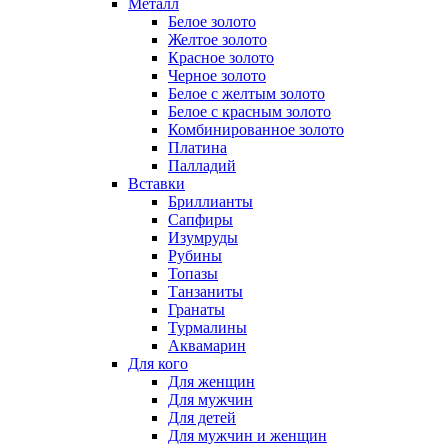
Металл
Белое золото
Желтое золото
Красное золото
Черное золото
Белое с желтым золото
Белое с красным золото
Комбинированное золото
Платина
Палладий
Вставки
Бриллианты
Сапфиры
Изумруды
Рубины
Топазы
Танзаниты
Гранаты
Турмалины
Аквамарин
Для кого
Для женщин
Для мужчин
Для детей
Для мужчин и женщин