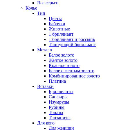
Все серьги
Колье
Тип
Цветы
Бабочки
Животные
1 бриллиант
1 бриллиант и россыпь
Танцующий бриллиант
Металл
Белое золото
Желтое золото
Красное золото
Белое с желтым золото
Комбинированное золото
Платина
Вставки
Бриллианты
Сапфиры
Изумруды
Рубины
Топазы
Танзаниты
Для кого
Для женщин