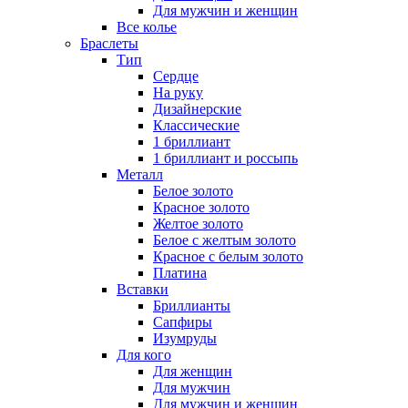
Для мужчин и женщин
Все колье
Браслеты
Тип
Сердце
На руку
Дизайнерские
Классические
1 бриллиант
1 бриллиант и россыпь
Металл
Белое золото
Красное золото
Желтое золото
Белое с желтым золото
Красное с белым золото
Платина
Вставки
Бриллианты
Сапфиры
Изумруды
Для кого
Для женщин
Для мужчин
Для мужчин и женщин