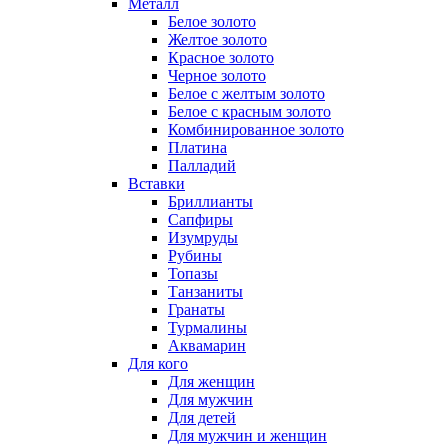
Металл
Белое золото
Желтое золото
Красное золото
Черное золото
Белое с желтым золото
Белое с красным золото
Комбинированное золото
Платина
Палладий
Вставки
Бриллианты
Сапфиры
Изумруды
Рубины
Топазы
Танзаниты
Гранаты
Турмалины
Аквамарин
Для кого
Для женщин
Для мужчин
Для детей
Для мужчин и женщин