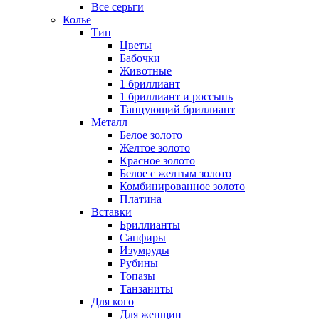
Все серьги
Колье
Тип
Цветы
Бабочки
Животные
1 бриллиант
1 бриллиант и россыпь
Танцующий бриллиант
Металл
Белое золото
Желтое золото
Красное золото
Белое с желтым золото
Комбинированное золото
Платина
Вставки
Бриллианты
Сапфиры
Изумруды
Рубины
Топазы
Танзаниты
Для кого
Для женщин