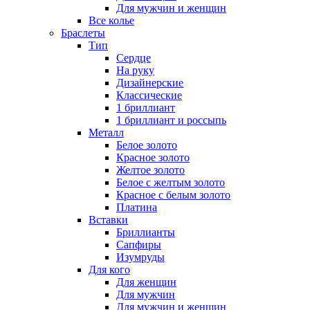
Для мужчин и женщин
Все колье
Браслеты
Тип
Сердце
На руку
Дизайнерские
Классические
1 бриллиант
1 бриллиант и россыпь
Металл
Белое золото
Красное золото
Желтое золото
Белое с желтым золото
Красное с белым золото
Платина
Вставки
Бриллианты
Сапфиры
Изумруды
Для кого
Для женщин
Для мужчин
Для мужчин и женщин