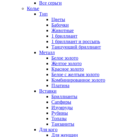
Все серьги
Колье
Тип
Цветы
Бабочки
Животные
1 бриллиант
1 бриллиант и россыпь
Танцующий бриллиант
Металл
Белое золото
Желтое золото
Красное золото
Белое с желтым золото
Комбинированное золото
Платина
Вставки
Бриллианты
Сапфиры
Изумруды
Рубины
Топазы
Танзаниты
Для кого
Для женщин