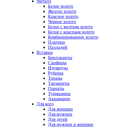
Металл
Белое золото
Желтое золото
Красное золото
Черное золото
Белое с желтым золото
Белое с красным золото
Комбинированное золото
Платина
Палладий
Вставки
Бриллианты
Сапфиры
Изумруды
Рубины
Топазы
Танзаниты
Гранаты
Турмалины
Аквамарин
Для кого
Для женщин
Для мужчин
Для детей
Для мужчин и женщин