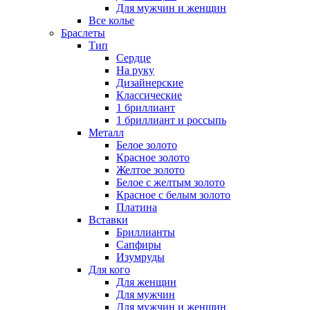
Для мужчин и женщин
Все колье
Браслеты
Тип
Сердце
На руку
Дизайнерские
Классические
1 бриллиант
1 бриллиант и россыпь
Металл
Белое золото
Красное золото
Желтое золото
Белое с желтым золото
Красное с белым золото
Платина
Вставки
Бриллианты
Сапфиры
Изумруды
Для кого
Для женщин
Для мужчин
Для мужчин и женщин