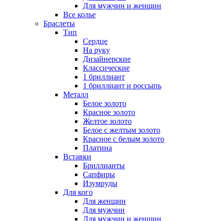
Для мужчин и женщин
Все колье
Браслеты
Тип
Сердце
На руку
Дизайнерские
Классические
1 бриллиант
1 бриллиант и россыпь
Металл
Белое золото
Красное золото
Желтое золото
Белое с желтым золото
Красное с белым золото
Платина
Вставки
Бриллианты
Сапфиры
Изумруды
Для кого
Для женщин
Для мужчин
Для мужчин и женщин