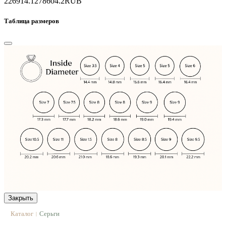
226914.1
278604.2
RUB
Таблица размеров
Закрыть
Каталог
Серьги
|