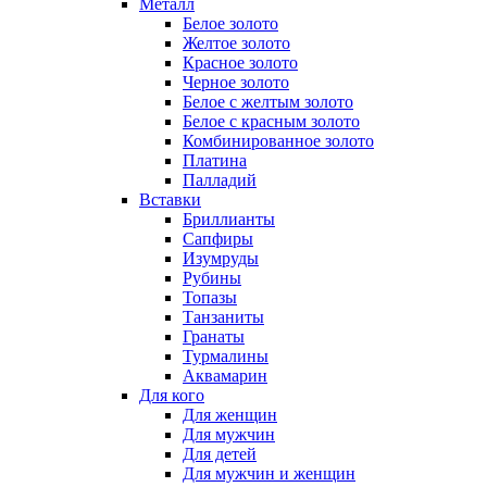
Металл
Белое золото
Желтое золото
Красное золото
Черное золото
Белое с желтым золото
Белое с красным золото
Комбинированное золото
Платина
Палладий
Вставки
Бриллианты
Сапфиры
Изумруды
Рубины
Топазы
Танзаниты
Гранаты
Турмалины
Аквамарин
Для кого
Для женщин
Для мужчин
Для детей
Для мужчин и женщин