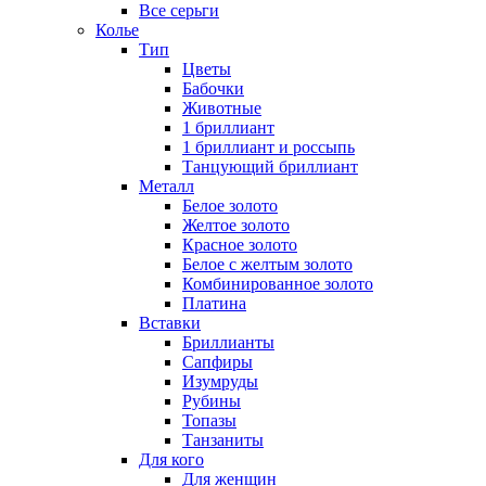
Все серьги
Колье
Тип
Цветы
Бабочки
Животные
1 бриллиант
1 бриллиант и россыпь
Танцующий бриллиант
Металл
Белое золото
Желтое золото
Красное золото
Белое с желтым золото
Комбинированное золото
Платина
Вставки
Бриллианты
Сапфиры
Изумруды
Рубины
Топазы
Танзаниты
Для кого
Для женщин