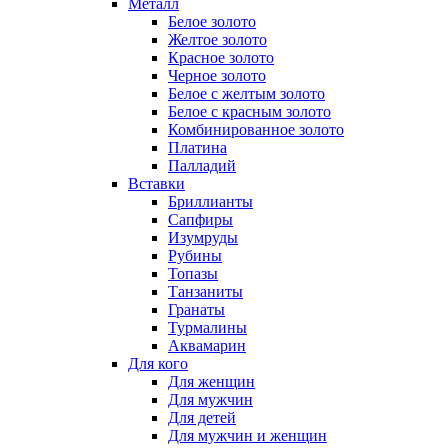
Металл
Белое золото
Желтое золото
Красное золото
Черное золото
Белое с желтым золото
Белое с красным золото
Комбинированное золото
Платина
Палладий
Вставки
Бриллианты
Сапфиры
Изумруды
Рубины
Топазы
Танзаниты
Гранаты
Турмалины
Аквамарин
Для кого
Для женщин
Для мужчин
Для детей
Для мужчин и женщин