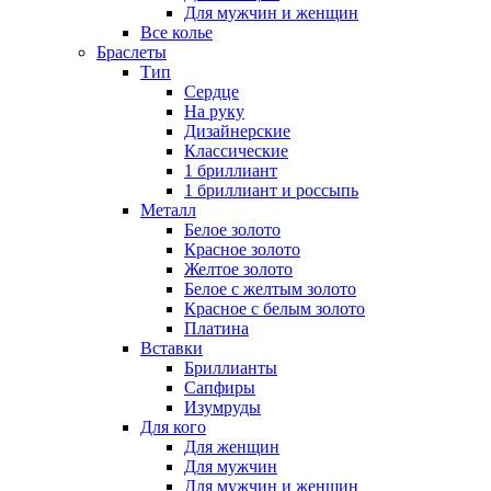
Для мужчин и женщин
Все колье
Браслеты
Тип
Сердце
На руку
Дизайнерские
Классические
1 бриллиант
1 бриллиант и россыпь
Металл
Белое золото
Красное золото
Желтое золото
Белое с желтым золото
Красное с белым золото
Платина
Вставки
Бриллианты
Сапфиры
Изумруды
Для кого
Для женщин
Для мужчин
Для мужчин и женщин