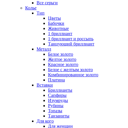
Все серьги
Колье
Тип
Цветы
Бабочки
Животные
1 бриллиант
1 бриллиант и россыпь
Танцующий бриллиант
Металл
Белое золото
Желтое золото
Красное золото
Белое с желтым золото
Комбинированное золото
Платина
Вставки
Бриллианты
Сапфиры
Изумруды
Рубины
Топазы
Танзаниты
Для кого
Для женщин