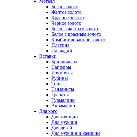
Металл
Белое золото
Желтое золото
Красное золото
Черное золото
Белое с желтым золото
Белое с красным золото
Комбинированное золото
Платина
Палладий
Вставки
Бриллианты
Сапфиры
Изумруды
Рубины
Топазы
Танзаниты
Гранаты
Турмалины
Аквамарин
Для кого
Для женщин
Для мужчин
Для детей
Для мужчин и женщин