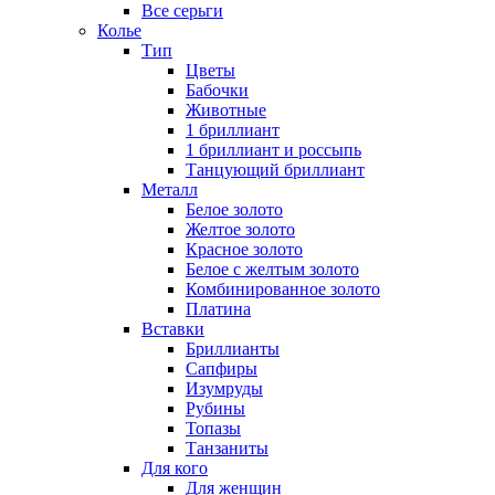
Все серьги
Колье
Тип
Цветы
Бабочки
Животные
1 бриллиант
1 бриллиант и россыпь
Танцующий бриллиант
Металл
Белое золото
Желтое золото
Красное золото
Белое с желтым золото
Комбинированное золото
Платина
Вставки
Бриллианты
Сапфиры
Изумруды
Рубины
Топазы
Танзаниты
Для кого
Для женщин