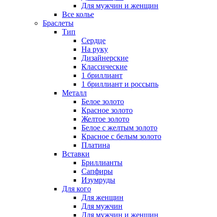
Для мужчин и женщин
Все колье
Браслеты
Тип
Сердце
На руку
Дизайнерские
Классические
1 бриллиант
1 бриллиант и россыпь
Металл
Белое золото
Красное золото
Желтое золото
Белое с желтым золото
Красное с белым золото
Платина
Вставки
Бриллианты
Сапфиры
Изумруды
Для кого
Для женщин
Для мужчин
Для мужчин и женщин