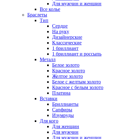
Для мужчин и женщин
Все колье
Браслеты
Тип
Сердце
На руку
Дизайнерские
Классические
1 бриллиант
1 бриллиант и россыпь
Металл
Белое золото
Красное золото
Желтое золото
Белое с желтым золото
Красное с белым золото
Платина
Вставки
Бриллианты
Сапфиры
Изумруды
Для кого
Для женщин
Для мужчин
Для мужчин и женщин