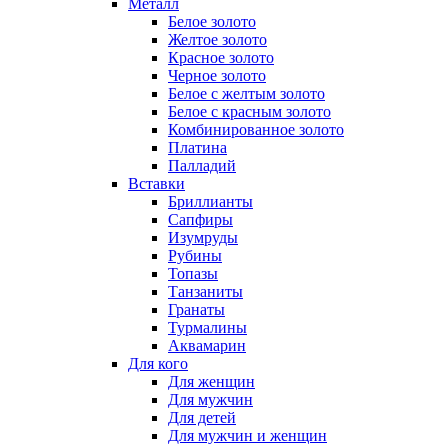
Металл
Белое золото
Желтое золото
Красное золото
Черное золото
Белое с желтым золото
Белое с красным золото
Комбинированное золото
Платина
Палладий
Вставки
Бриллианты
Сапфиры
Изумруды
Рубины
Топазы
Танзаниты
Гранаты
Турмалины
Аквамарин
Для кого
Для женщин
Для мужчин
Для детей
Для мужчин и женщин