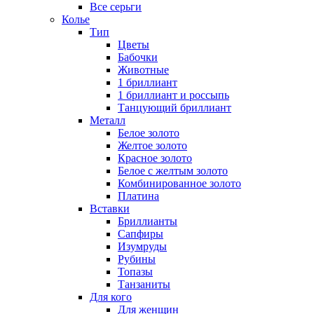
Все серьги
Колье
Тип
Цветы
Бабочки
Животные
1 бриллиант
1 бриллиант и россыпь
Танцующий бриллиант
Металл
Белое золото
Желтое золото
Красное золото
Белое с желтым золото
Комбинированное золото
Платина
Вставки
Бриллианты
Сапфиры
Изумруды
Рубины
Топазы
Танзаниты
Для кого
Для женщин