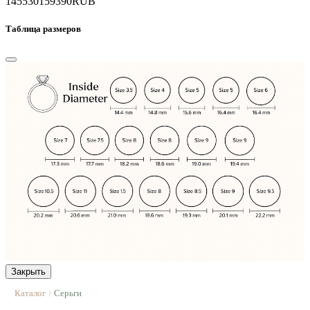
145530
159390
RUB
Таблица размеров
Закрыть
Каталог
Серьги
|