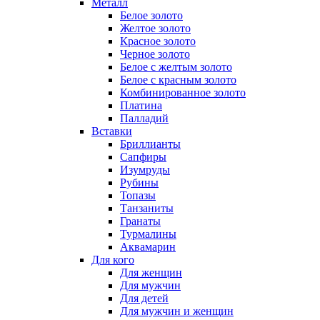
Металл
Белое золото
Желтое золото
Красное золото
Черное золото
Белое с желтым золото
Белое с красным золото
Комбинированное золото
Платина
Палладий
Вставки
Бриллианты
Сапфиры
Изумруды
Рубины
Топазы
Танзаниты
Гранаты
Турмалины
Аквамарин
Для кого
Для женщин
Для мужчин
Для детей
Для мужчин и женщин