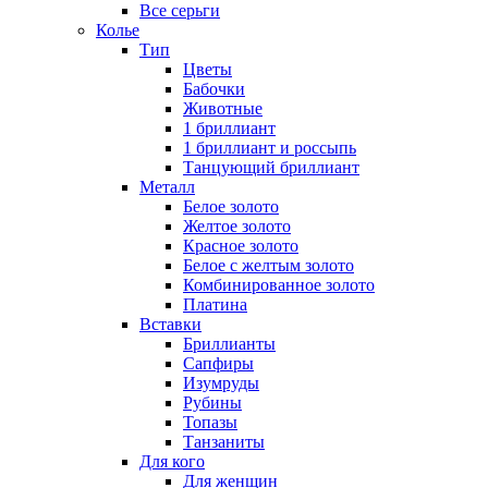
Все серьги
Колье
Тип
Цветы
Бабочки
Животные
1 бриллиант
1 бриллиант и россыпь
Танцующий бриллиант
Металл
Белое золото
Желтое золото
Красное золото
Белое с желтым золото
Комбинированное золото
Платина
Вставки
Бриллианты
Сапфиры
Изумруды
Рубины
Топазы
Танзаниты
Для кого
Для женщин