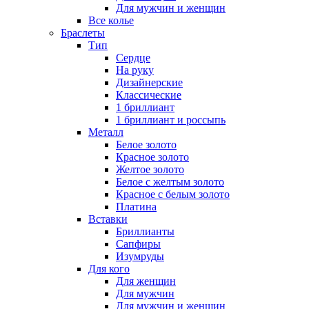
Для мужчин и женщин
Все колье
Браслеты
Тип
Сердце
На руку
Дизайнерские
Классические
1 бриллиант
1 бриллиант и россыпь
Металл
Белое золото
Красное золото
Желтое золото
Белое с желтым золото
Красное с белым золото
Платина
Вставки
Бриллианты
Сапфиры
Изумруды
Для кого
Для женщин
Для мужчин
Для мужчин и женщин