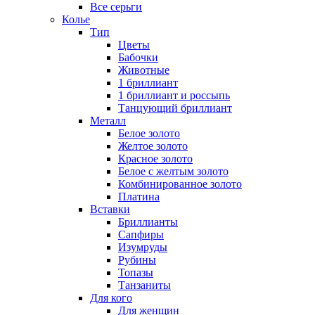
Все серьги
Колье
Тип
Цветы
Бабочки
Животные
1 бриллиант
1 бриллиант и россыпь
Танцующий бриллиант
Металл
Белое золото
Желтое золото
Красное золото
Белое с желтым золото
Комбинированное золото
Платина
Вставки
Бриллианты
Сапфиры
Изумруды
Рубины
Топазы
Танзаниты
Для кого
Для женщин