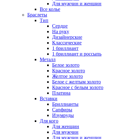
Для мужчин и женщин
Все колье
Браслеты
Тип
Сердце
На руку
Дизайнерские
Классические
1 бриллиант
1 бриллиант и россыпь
Металл
Белое золото
Красное золото
Желтое золото
Белое с желтым золото
Красное с белым золото
Платина
Вставки
Бриллианты
Сапфиры
Изумруды
Для кого
Для женщин
Для мужчин
Для мужчин и женщин