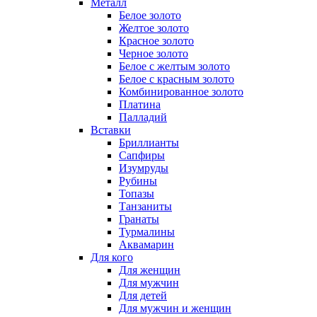
Металл
Белое золото
Желтое золото
Красное золото
Черное золото
Белое с желтым золото
Белое с красным золото
Комбинированное золото
Платина
Палладий
Вставки
Бриллианты
Сапфиры
Изумруды
Рубины
Топазы
Танзаниты
Гранаты
Турмалины
Аквамарин
Для кого
Для женщин
Для мужчин
Для детей
Для мужчин и женщин